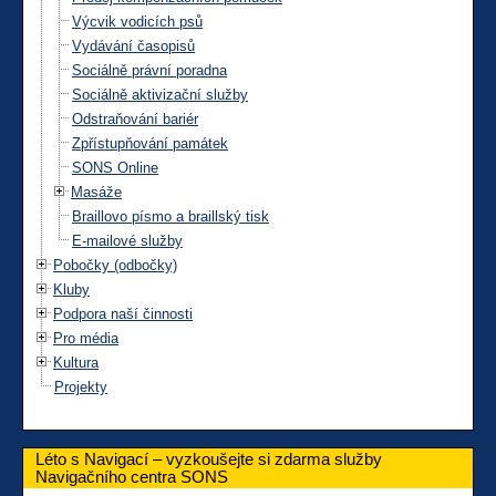
Výcvik vodicích psů
Vydávání časopisů
Sociálně právní poradna
Sociálně aktivizační služby
Odstraňování bariér
Zpřístupňování památek
SONS Online
Masáže
Braillovo písmo a braillský tisk
E-mailové služby
Pobočky (odbočky)
Kluby
Podpora naší činnosti
Pro média
Kultura
Projekty
Léto s Navigací – vyzkoušejte si zdarma služby
Navigačního centra SONS