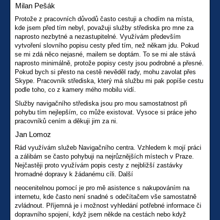
Milan Pešák
Protože z pracovních důvodů často cestuji a chodím na místa,
kde jsem před tím nebyl, považuji služby střediska pro mne za
naprosto nezbytné a nezastupitelné. Využívám především
vytvoření slovního popisu cesty před tím, než někam jdu. Pokud
se mi zdá něco nejasné, mailem se doptám. To se mi ale stává
naprosto minimálně, protože popisy cesty jsou podrobné a přesné.
Pokud bych si přesto na cestě nevěděl rady, mohu zavolat přes
Skype. Pracovník střediska, který má službu mi pak popíše cestu
podle toho, co z kamery mého mobilu vidí.
Služby navigačního střediska jsou pro mou samostatnost při
pohybu tím nejlepším, co může existovat. Vysoce si práce jeho
pracovníků cením a děkuji jim za ni.
Jan Lomoz
Rád využívám služeb Navigačního centra. Vzhledem k mojí práci
a zálibám se často pohybuji na nejrůznějších místech v Praze.
Nejčastěji proto využívám popis cesty z nejbližší zastávky
hromadné dopravy k žádanému cíli. Další
neocenitelnou pomocí je pro mě asistence s nakupováním na
internetu, kde často není snadné s odečítačem vše samostatně
zvládnout. Příjemná je i možnost vyhledání potřebné informace či
dopravního spojení, když jsem někde na cestách nebo když