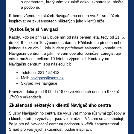
s operátorem, který vám vizuálně cokoli zkontroluje, přečte
a podobně.
K čemu všemu lze služeb Navigačního centra využít se můžete
inspirovat ve zkušenostech některých jeho klientů níže.
Vyzkoušejte si Navigaci
Každý, kdo se přihlásí, bude mít od nás během léta, tedy od 21. 6.
do 23. 9. celkem 10 výpomocí zdarma. Přihlaste se předem nebo
jednoduše ve chvíli, kdy budete potřebovat asistenci, kontaktujte
Navigační centrum, a jakmile vám operátor pomůže, zaregistruje
vás k možnosti celkem 10 letních výpomocí. Kontakty na
Navigační centrum jsou následující:
Telefonn: 221 462 412
Mail:
navigace@sons.cz
Skype: live:navigace
Provozní doba je od 8:00 do 18:00 ve všedních dnech a 9:00 až
17:00 o víkendech.
Zkušenosti některých klientů Navigačního centra
Služby Navigačního centra lze využívat mnoha různými způsoby a
i klienti, kteří je využívají, jsou velmi různí. Všichni se ale shodují,
že je pro ně Navigační centrum podporou k větší samostatnosti.
S nad pro vás jejich zkušenosti budou inspirací.