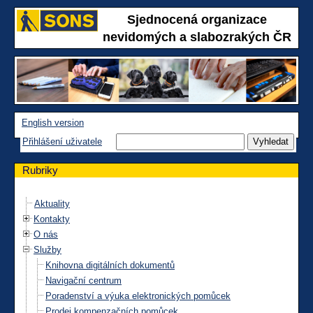
Sjednocená organizace
nevidomých a slabozrakých ČR
English version
Přihlášení uživatele
Rubriky
Aktuality
Kontakty
O nás
Služby
Knihovna digitálních dokumentů
Navigační centrum
Poradenství a výuka elektronických pomůcek
Prodej kompenzačních pomůcek