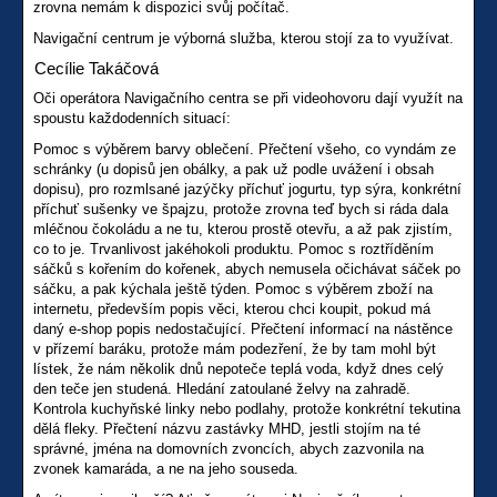
zrovna nemám k dispozici svůj počítač.
Navigační centrum je výborná služba, kterou stojí za to využívat.
Cecílie Takáčová
Oči operátora Navigačního centra se při videohovoru dají využít na
spoustu každodenních situací:
Pomoc s výběrem barvy oblečení. Přečtení všeho, co vyndám ze
schránky (u dopisů jen obálky, a pak už podle uvážení i obsah
dopisu), pro rozmlsané jazýčky příchuť jogurtu, typ sýra, konkrétní
příchuť sušenky ve špajzu, protože zrovna teď bych si ráda dala
mléčnou čokoládu a ne tu, kterou prostě otevřu, a až pak zjistím,
co to je. Trvanlivost jakéhokoli produktu. Pomoc s roztříděním
sáčků s kořením do kořenek, abych nemusela očichávat sáček po
sáčku, a pak kýchala ještě týden. Pomoc s výběrem zboží na
internetu, především popis věci, kterou chci koupit, pokud má
daný e-shop popis nedostačující. Přečtení informací na nástěnce
v přízemí baráku, protože mám podezření, že by tam mohl být
lístek, že nám několik dnů nepoteče teplá voda, když dnes celý
den teče jen studená. Hledání zatoulané želvy na zahradě.
Kontrola kuchyňské linky nebo podlahy, protože konkrétní tekutina
dělá fleky. Přečtení názvu zastávky MHD, jestli stojím na té
správné, jména na domovních zvoncích, abych zazvonila na
zvonek kamaráda, a ne na jeho souseda.