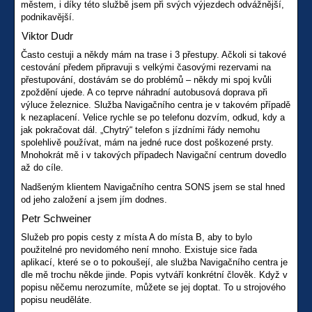
městem, i díky této službě jsem při svých výjezdech odvážnější,
podnikavější.
Viktor Dudr
Často cestuji a někdy mám na trase i 3 přestupy. Ačkoli si takové
cestování předem připravuji s velkými časovými rezervami na
přestupování, dostávám se do problémů – někdy mi spoj kvůli
zpoždění ujede. A co teprve náhradní autobusová doprava při
výluce železnice. Služba Navigačního centra je v takovém případě
k nezaplacení. Velice rychle se po telefonu dozvím, odkud, kdy a
jak pokračovat dál. „Chytrý“ telefon s jízdními řády nemohu
spolehlivě používat, mám na jedné ruce dost poškozené prsty.
Mnohokrát mě i v takových případech Navigační centrum dovedlo
až do cíle.
Nadšeným klientem Navigačního centra SONS jsem se stal hned
od jeho založení a jsem jím dodnes.
Petr Schweiner
Služeb pro popis cesty z místa A do místa B, aby to bylo
použitelné pro nevidomého není mnoho. Existuje sice řada
aplikací, které se o to pokoušejí, ale služba Navigačního centra je
dle mě trochu někde jinde. Popis vytváří konkrétní člověk. Když v
popisu něčemu nerozumíte, můžete se jej doptat. To u strojového
popisu neuděláte.