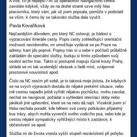
A víte, co je nejlepší? Ať už operátorovi Navigačního centra
zavoláte kdykoli, vždy se na druhé straně ozve milý hlas
pracovníka, který vám, jak už jsem popsala, pomůže v podstatě
se vším, k čemu by se takováto služba dala využít.
Pavla Kovaříková
Nejčastějším důvodem, pro který NC oslovuji, je žádost o
vypracování itineráře cesty. Popis cesty zohledňující orientační
možnosti nevidomého, mi umožňuje vydávat se po Praze na
adresy, kam jdu poprvé. Popisy tras si u sebe v počítači průběžně
zakládám do speciální složky, buduju si tímto způsobem svůj
osobní archiv tras. Takto si postupně mapuju různé kouty Prahy,
skládá se mi tak ucelenější obrázek o řadě míst, vzájemné
prostorové souvislosti apod.
Číslo na NC nosím při sobě, je to taková moje jistota, že kdybych
se na svých výpravách dostala do nějaké prekérní situace, nebo
mě cestou napadlo ještě vyřídit nějakou pochůzku, mohu zavolat,
nechat se navigovat, požádat o vyhledání otevírací doby nebo
jakékoli jiné upřesnění, které se na netu dá najít. Vícekrát jsem si
třeba nechala poradit, kde během své cesty potkávám přijatelný
kus trávy, abych mohla vyvenčit svého vodicího psa, nebo kde je
cestou nějaké sympaticky vyhlížející místo k zastávce, k
občerstvení se apod.
Služba mi do života vnesla vyšší stupeň nezávislosti při pohybu