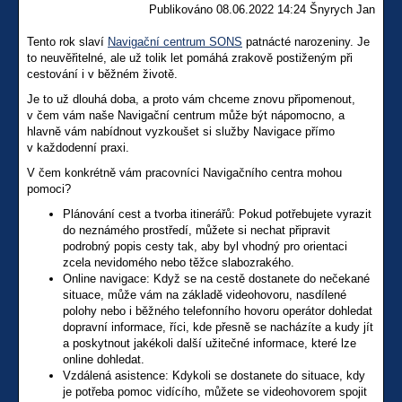
Publikováno 08.06.2022 14:24 Šnyrych Jan
Tento rok slaví
Navigační centrum SONS
patnácté narozeniny. Je
to neuvěřitelné, ale už tolik let pomáhá zrakově postiženým při
cestování i v běžném životě.
Je to už dlouhá doba, a proto vám chceme znovu připomenout,
v čem vám naše Navigační centrum může být nápomocno, a
hlavně vám nabídnout vyzkoušet si služby Navigace přímo
v každodenní praxi.
V čem konkrétně vám pracovníci Navigačního centra mohou
pomoci?
Plánování cest a tvorba itinerářů: Pokud potřebujete vyrazit
do neznámého prostředí, můžete si nechat připravit
podrobný popis cesty tak, aby byl vhodný pro orientaci
zcela nevidomého nebo těžce slabozrakého.
Online navigace: Když se na cestě dostanete do nečekané
situace, může vám na základě videohovoru, nasdílené
polohy nebo i běžného telefonního hovoru operátor dohledat
dopravní informace, říci, kde přesně se nacházíte a kudy jít
a poskytnout jakékoli další užitečné informace, které lze
online dohledat.
Vzdálená asistence: Kdykoli se dostanete do situace, kdy
je potřeba pomoc vidícího, můžete se videohovorem spojit