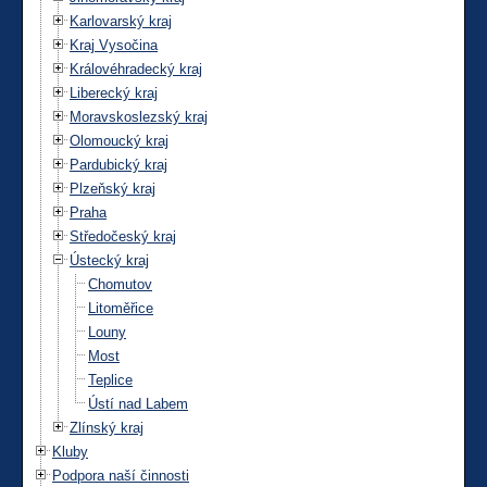
Karlovarský kraj
Kraj Vysočina
Královéhradecký kraj
Liberecký kraj
Moravskoslezský kraj
Olomoucký kraj
Pardubický kraj
Plzeňský kraj
Praha
Středočeský kraj
Ústecký kraj
Chomutov
Litoměřice
Louny
Most
Teplice
Ústí nad Labem
Zlínský kraj
Kluby
Podpora naší činnosti