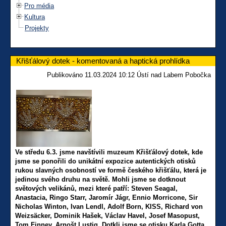
Pro média
Kultura
Projekty
Křišťálový dotek - komentovaná a haptická prohlídka
Publikováno 11.03.2024 10:12 Ústí nad Labem Pobočka
Ve středu 6.3. jsme navštívili muzeum Křišťálový dotek, kde
jsme se ponořili
do unikátní expozice autentických otisků
rukou slavných osobností ve formě českého křišťálu, která je
jedinou svého druhu na světě.
Mohli jsme se dotknout
světových velikánů, mezi které patří: Steven Seagal,
Anastacia, Ringo Starr, Jaromír Jágr, Ennio Morricone, Sir
Nicholas Winton, Ivan Lendl, Adolf Born, KISS, Richard von
Weizsäcker, Dominik Hašek, Václav Havel, Josef Masopust,
Tom Finney, Arnošt Lustig. Dotkli jsme se otisku Karla Gotta,