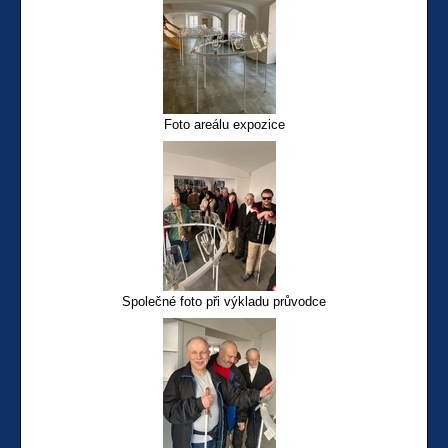
Foto areálu expozice
Společné foto při výkladu průvodce