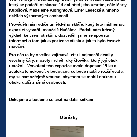
který se podařil otisknout 14 dní před jeho úmrtím, dále Marty
Kubišové,
Madeleine Albrightové, Ester Ledecké a mnoho
dalších významných osobností.
Prováděli nás rodiče umělckého skláře, který tuto nádhernou
expozici vytvořil, manželé Huňátovi. Podali nám krásný
výklad ke všem otiskům, dozvěděli jsme se spoustu
informací o tom jak expozice vznikala a jak to bylo časově
náročné.
Pro nás to bylo velice zajímavé, cítit i nejmenší detaily,
všechny čáry, mozoly i reliéf ruky člověka, který její otisk
umožnil. Vytvoření této expozice trvalo doposud 15 let a
zdaleka to nekončí, v budoucnu se bude nadále rozšiřovat a
my se samozřejmě vrátíme, abychom se mohli dotknout
otisku další známé osobnosti.
Děkujeme a budeme se těšit na další setkání
Obrázky