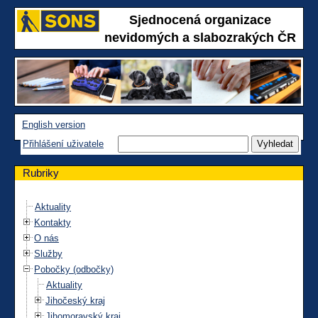
Sjednocená organizace
nevidomých a slabozrakých ČR
English version
Přihlášení uživatele
Rubriky
Aktuality
Kontakty
O nás
Služby
Pobočky (odbočky)
Aktuality
Jihočeský kraj
Jihomoravský kraj