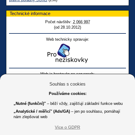
Technické informace
Počet návštěv:
2 066 997
(od 28.10.2012)
Web technicky spravuje:
Web je hostován na serverech:
Souhlas s cookies
Používáme cookies:
„Nutné (funkční)"
– běží vždy, zajišťují základní funkce webu
„Analytické / měřicí" (Ads/GA)
– jen po souhlasu, pomáhají
nám zlepšovat web
Facebook SONS
Facebook sbírky Bílá pastelka
SONS
Více o GDPR
Online
Youtube SONS