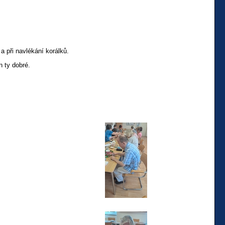
a při navlékání korálků.
n ty dobré.