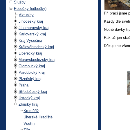
Služby
Pobočky (odbočky)
Při práci jsme 
Aktuality
Jihočeský kraj
Každý dle svéh
Jihomoravský kraj
Notné dávky trp
Karlovarský kraj
Pak už jen stač
Kraj Vysočina
Děkujeme všem 
Královéhradecký kraj
Liberecký kraj
Moravskoslezský kraj
Olomoucký kraj
Pardubický kraj
Plzeňský kraj
Praha
Středočeský kraj
Ústecký kraj
Zlínský kraj
Kroměříž
Uherské Hradiště
Vsetín
Zlín