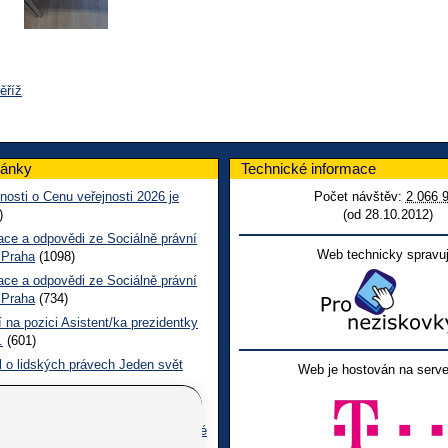
ěříž
lánky
Technické informace
nosti o Cenu veřejnosti 2026 je
Počet návštěv:
2 066 
)
(od 28.10.2012)
ace a odpovědi ze Sociálně právní
Web technicky spravuj
 Praha
(1098)
ace a odpovědi ze Sociálně právní
 Praha
(734)
 na pozici Asistent/ka prezidentky
.
(601)
l o lidských právech Jeden svět
Web je hostován na serve
 CL červen č. 123 2026
(487)
ace a odpovědi na dotazy z pražské