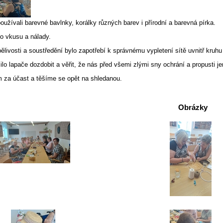
používali barevné bavlnky, korálky různých barev i přírodní a barevná pírka.
o vkusu a nálady.
ělivosti a soustředění bylo zapotřebí k správnému vypletení sítě uvnitř kruhu 
ilo lapače dozdobit a věřit, že nás před všemi zlými sny ochrání a propusti je
za účast a těšíme se opět na shledanou.
Obrázky