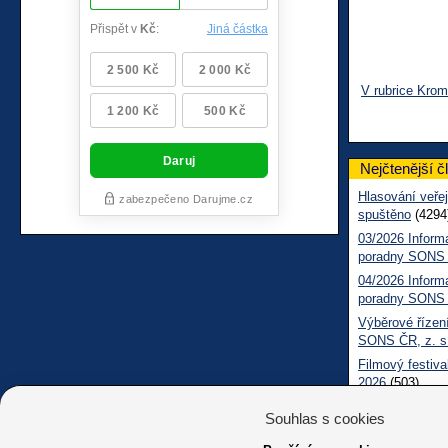
V rubrice Krom
Nejčtenější č
Hlasování veřej
spuštěno
(4294
03/2026 Inform
poradny SONS
04/2026 Inform
poradny SONS
Výběrové řízení
SONS ČR, z. s
Filmový festiva
2026
(503)
Měsíčník SONS
Souhlas s cookies
05/2026 Inform