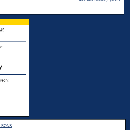
445
e:
rech:
e SONS