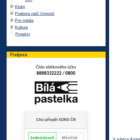
Kluby
Podpora naší činnosti
Pro média
Kultura
Projekty
Podpora
Číslo sbírkového účtu
8888332222 / 0800
V rubrice Krom