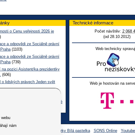
lánky
Technické informace
nosti o Cenu veřejnosti 2026 je
Počet návštěv:
2 068 
)
(od 28.10.2012)
ace a odpovědi ze Sociálně právní
Web technicky spravuj
 Praha
(1103)
ace a odpovědi ze Sociálně právní
 Praha
(739)
 na pozici Asistent/ka prezidentky
.
(606)
l o lidských právech Jeden svět
Web je hostován na serve
 CL červen č. 123 2026
(493)
ace a odpovědi na dotazy z pražské
ní poradny SONS
(260)
e webu
áhají nám
Facebook SONS
Facebook sbírky Bílá pastelka
SONS Online
Youtub