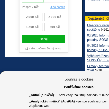
Nejčtenější č
Hlasování veřej
spuštěno
(4361
03/2026 Inform
poradny SONS
04/2026 Inform
poradny SONS
Výběrové řízení
SONS ČR, z. s
Filmový festiva
2026
(509)
Měsíčník SONS
Souhlas s cookies
05/2026 Inform
Sociálně práv
Používáme cookies:
„Nutné (funkční)"
– běží vždy, zajišťují základní funkc
„Analytické / měřicí" (Ads/GA)
– jen po souhlasu, pom
zlepšovat web