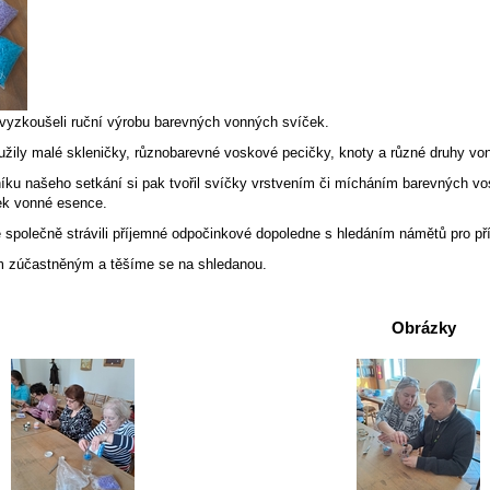
i vyzkoušeli ruční výrobu barevných vonných svíček.
užily malé skleničky, různobarevné voskové pecičky, knoty a různé druhy vo
íku našeho setkání si pak tvořil svíčky vrstvením či mícháním barevných vo
pek vonné esence.
e společně strávili příjemné odpočinkové dopoledne s hledáním námětů pro pří
 zúčastněným a těšíme se na shledanou.
Obrázky