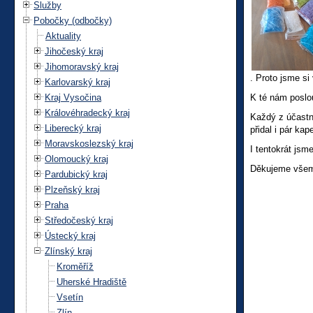
Služby
Pobočky (odbočky)
Aktuality
Jihočeský kraj
Jihomoravský kraj
. Proto jsme s
Karlovarský kraj
Kraj Vysočina
K té nám poslo
Královéhradecký kraj
Každý z účastn
Liberecký kraj
přidal i pár ka
Moravskoslezský kraj
I tentokrát jsm
Olomoucký kraj
Děkujeme všem
Pardubický kraj
Plzeňský kraj
Praha
Středočeský kraj
Ústecký kraj
Zlínský kraj
Kroměříž
Uherské Hradiště
Vsetín
Zlín