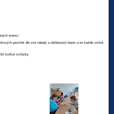
nných esencí.
skových peciček dle své nálady a oblíbenosti barev a ke každé vrstvě
ští tvořivé schůzky.