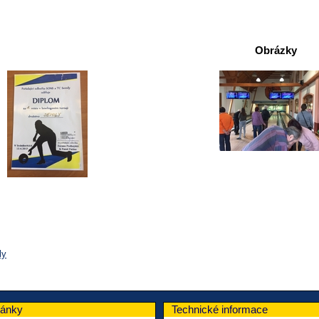
Obrázky
ly
lánky
Technické informace