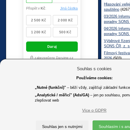
Hlasování veřej
spuštěno
(4267
03/2026 Inform
poradny SONS
04/2026 Inform
poradny SONS
Výběrové řízení
SONS ČR, z. s
Filmový festiva
2026
(503)
Měsíčník SONS
Souhlas s cookies
05/2026 Inform
Sociálně práv
Používáme cookies:
„Nutné (funkční)"
– běží vždy, zajišťují základní funkc
„Analytické / měřicí" (Ads/GA)
– jen po souhlasu, pom
zlepšovat web
Více o GDPR
K jakémuk
Souhlas jen s nutnými
Souhlasím i s an