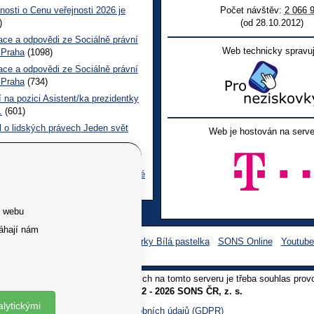
nosti o Cenu veřejnosti 2026 je
Počet návštěv:
2 066 
)
(od 28.10.2012)
ace a odpovědi ze Sociálně právní
Web technicky spravuj
 Praha
(1098)
ace a odpovědi ze Sociálně právní
 Praha
(734)
 na pozici Asistent/ka prezidentky
.
(601)
l o lidských právech Jeden svět
Web je hostován na serve
 CL červen č. 123 2026
(485)
ace a odpovědi na dotazy z pražské
ní poradny SONS
(256)
e webu
áhají nám
Facebook SONS
Facebook sbírky Bílá pastelka
SONS Online
Youtub
oliv užití textů a obrázků uvedených na tomto serveru je třeba souhlas prov
Copyright © 2012 - 2026 SONS ČR, z. s.
alytickými
Ochrana osobních údajů (GDPR)