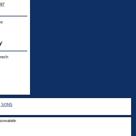
997
e:
rech:
e SONS
ozovatele.