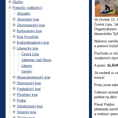
Služby
Pobočky (odbočky)
Aktuality
Jihočeský kraj
Ve čtvrtek 13. 
Česká Lípa, Jab
Jihomoravský kraj
Organizátorem 
Karlovarský kraj
libereckého Tyf
Kraj Vysočina
Našemu semilské
Královéhradecký kraj
a putovní kužel
Liberecký kraj
Pochvalu si vša
Česká Lípa
moderních olym
Jablonec nad Nisou
A proto:
SLÁVA
Liberec
Semily
Já osobně si ce
Moravskoslezský kraj
konce!
Olomoucký kraj
Proto jsme také
Pardubický kraj
Celkové výsled
Plzeňský kraj
pohled na dění 
Praha
Pavel Paldus
Středočeský kraj
předseda semi
Ústecký kraj
a vedoucí prac
Zlínský kraj