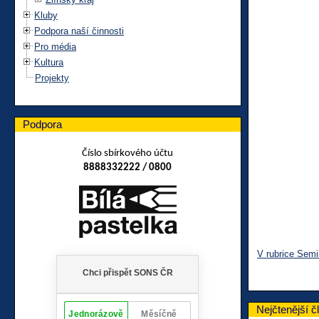
Kluby
Podpora naší činnosti
Pro média
Kultura
Projekty
Podpora
Číslo sbírkového účtu
8888332222 / 0800
V rubrice Semi
Nejčtenější č