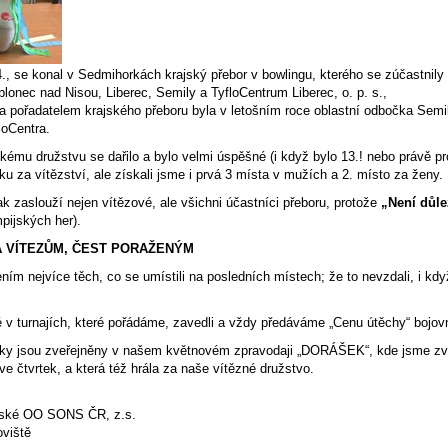
4., se konal v Sedmihorkách krajský přebor v bowlingu, kterého se zúčastnil
lonec nad Nisou, Liberec, Semily a TyfloCentrum Liberec, o. p. s.,
a pořadatelem krajského přeboru byla v letošním roce oblastní odbočka Se
loCentra.
mu družstvu se dařilo a bylo velmi úspěšné (i když bylo 13.! nebo právě prot
ku za vítězství, ale získali jsme i prvá 3 místa v mužích a 2. místo za ženy.
k zaslouží nejen vítězové, ale všichni účastníci přeboru, protože
„Není důlež
pijských her).
 VÍTEZŮM, ČEST PORAŽENÝM
ním nejvíce těch, co se umístili na posledních místech; že to nevzdali, i když 
 v turnajích, které pořádáme, zavedli a vždy předáváme „Cenu útěchy“ bojov
ky jsou zveřejněny v našem květnovém zpravodaji „DORÁŠEK“, kde jsme zveře
ve čtvrtek, a která též hrála za naše vítězné družstvo.
lské OO SONS ČR, z.s.
oviště