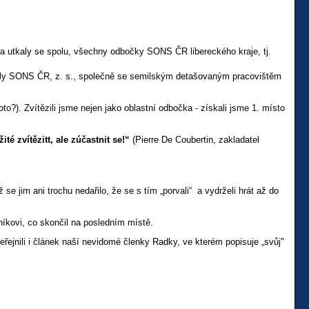
y a utkaly se spolu, všechny odbočky SONS ČR libereckého kraje, tj.
mily SONS ČR, z. s., společně se semilským detašovaným pracovištěm
o?). Zvítězili jsme nejen jako oblastní odbočka - získali jsme 1. místo
ité zvítězitt, ale zúčastnit se!“
(Pierre De Coubertin, zakladatel
se jim ani trochu nedařilo, že se s tím „porvali“ a vydrželi hrát až do
níkovi, co skončil na posledním místě.
jnili i článek naší nevidomé členky Radky, ve kterém popisuje „svůj"