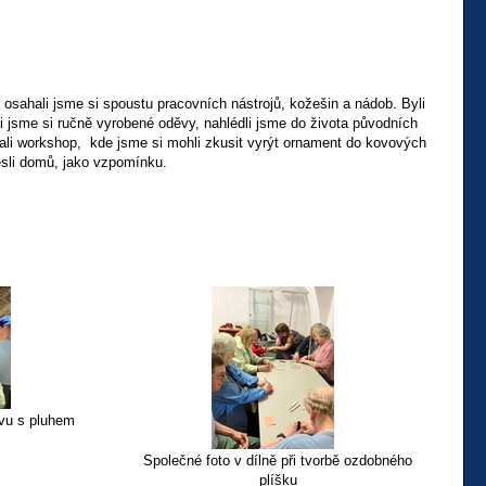
 osahali jsme si spoustu pracovních nástrojů, kožešin a nádob. Byli
li jsme si ručně vyrobené oděvy, nahlédli jsme do života původních
vali workshop, kde jsme si mohli zkusit vyrýt ornament do kovových
nesli domů, jako vzpomínku.
ávu s pluhem
Společné foto v dílně při tvorbě ozdobného
plíšku