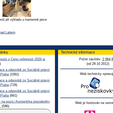
lenů při výkladu u kamenné pece
 nad Labem
lánky
Technické informace
nosti o Cenu veřejnosti 2026 je
Počet návštěv:
2 064 
)
(od 28.10.2012)
ace a odpovědi ze Sociálně právní
Web technicky spravuj
 Praha
(1091)
ace a odpovědi ze Sociálně právní
 Praha
(729)
ace a odpovědi ze Sociálně právní
 Praha
(661)
 na pozici Asistent/ka prezidentky
Web je hostován na serve
.
(596)
epšit služby pro osoby se