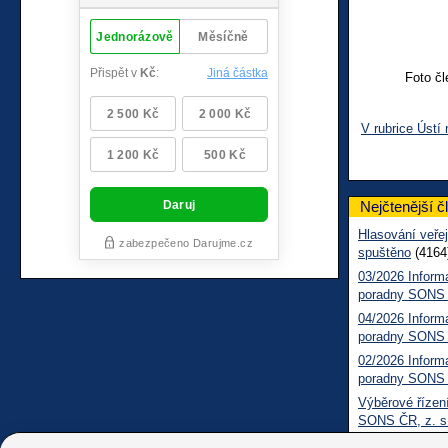
Foto č
V rubrice Ústí
Nejčtenější č
Hlasování veřej
spuštěno
(4164
03/2026 Inform
poradny SONS
04/2026 Inform
poradny SONS
02/2026 Inform
poradny SONS
Výběrové řízení
SONS ČR, z. s
Pomozte nám zl