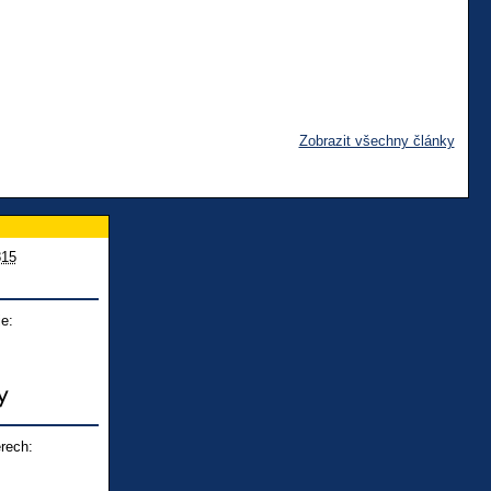
Zobrazit všechny články
815
e:
rech: