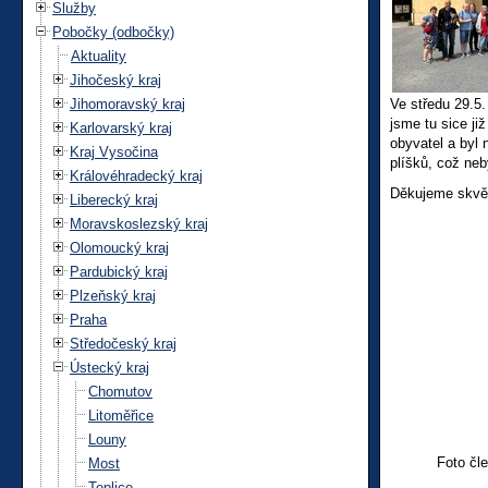
Služby
Pobočky (odbočky)
Aktuality
Jihočeský kraj
Jihomoravský kraj
Ve středu 29.5.
jsme tu sice ji
Karlovarský kraj
obyvatel a byl
Kraj Vysočina
plíšků, což neb
Královéhradecký kraj
Děkujeme skvěl
Liberecký kraj
Moravskoslezský kraj
Olomoucký kraj
Pardubický kraj
Plzeňský kraj
Praha
Středočeský kraj
Ústecký kraj
Chomutov
Litoměřice
Louny
Foto čl
Most
Teplice