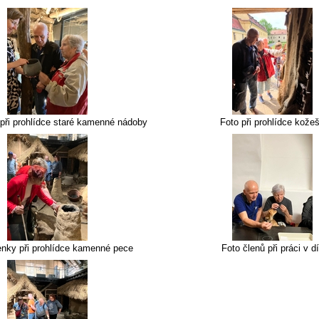
 při prohlídce staré kamenné nádoby
Foto při prohlídce kože
enky při prohlídce kamenné pece
Foto členů při práci v d