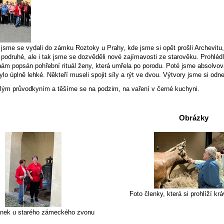
 jsme se vydali do zámku Roztoky u Prahy, kde jsme si opět prošli Archevitu,
ž podruhé, ale i tak jsme se dozvěděli nové zajímavosti ze starověku. Prohléd
 nám popsán pohřební rituál ženy, která umřela po porodu. Poté jsme absolvo
ylo úplně lehké. Někteří museli spojit síly a rýt ve dvou. Výtvory jsme si od
ým průvodkyním a těšíme se na podzim, na vaření v černé kuchyni.
Obrázky
Foto členky, která si prohlíží kr
enek u starého zámeckého zvonu