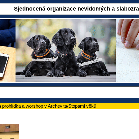
Sjednocená organizace nevidomých a slabozr
prohlídka a worshop v Archevita/Stopami věků