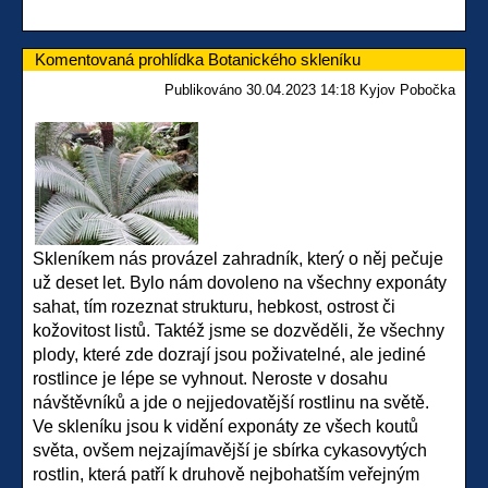
Komentovaná prohlídka Botanického skleníku
Publikováno 30.04.2023 14:18 Kyjov Pobočka
Skleníkem nás provázel zahradník, který o něj pečuje
už deset let. Bylo nám dovoleno na všechny exponáty
sahat, tím rozeznat strukturu, hebkost, ostrost či
kožovitost listů. Taktéž jsme se dozvěděli, že všechny
plody, které zde dozrají jsou poživatelné, ale jediné
rostlince je lépe se vyhnout. Neroste v dosahu
návštěvníků a jde o nejjedovatější rostlinu na světě.
Ve skleníku jsou k vidění exponáty ze všech koutů
světa, ovšem nejzajímavější je sbírka cykasovytých
rostlin, která patří k druhově nejbohatším veřejným