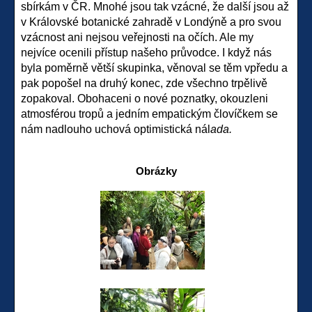
sbírkám v ČR. M
nohé jsou tak vzácné, že další jsou až
v Královské botanické zahradě v Londýně a pro svou
vzácnost ani nejsou veřejnosti na očích. Ale my
nejvíce ocenili přístup našeho průvodce. I když nás
byla poměrně větší skupinka, věnoval se těm vpředu a
pak popošel na druhý konec, zde všechno trpělivě
zopakoval. Obohaceni o nové poznatky, okouzleni
atmosférou tropů a jedním empatickým človíčkem se
nám nadlouho uchová optimistická nál
ada.
Obrázky