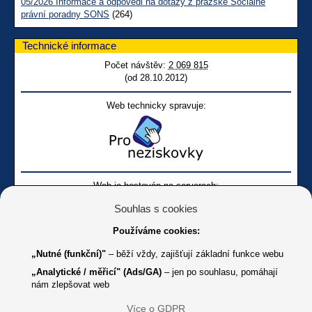
05/2026 Informace a odpovědi na dotazy z pražské Sociálně
právní poradny SONS
(264)
Technické informace
Počet návštěv:
2 069 815
(od 28.10.2012)
Web technicky spravuje:
Web je hostován na serverech:
Souhlas s cookies
Používáme cookies:
„Nutné (funkční)"
– běží vždy, zajišťují základní funkce webu
„Analytické / měřicí" (Ads/GA)
– jen po souhlasu, pomáhají
nám zlepšovat web
Facebook SONS
Facebook sbírky Bílá pastelka
SONS
Více o GDPR