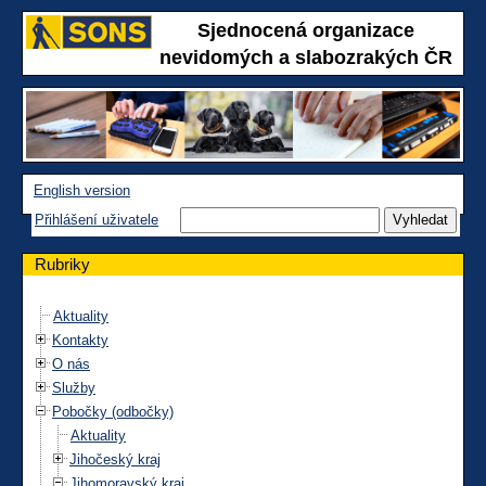
Sjednocená organizace
nevidomých a slabozrakých ČR
English version
Přihlášení uživatele
Rubriky
Aktuality
Kontakty
O nás
Služby
Pobočky (odbočky)
Aktuality
Jihočeský kraj
Jihomoravský kraj