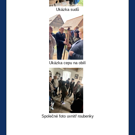
Ukázka sudů
Ukázka cepu na obilí
Společné foto uvnitř roubenky