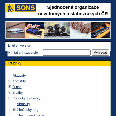
Sjednocená organizace
nevidomých a slabozrakých ČR
English version
Přihlášení uživatele
Rubriky
Aktuality
Kontakty
O nás
Služby
Pobočky (odbočky)
Aktuality
Jihočeský kraj
Jihomoravský kraj