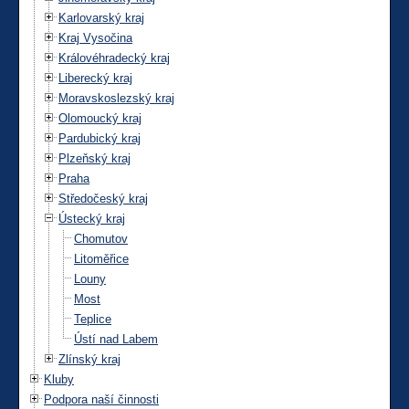
Karlovarský kraj
Kraj Vysočina
Královéhradecký kraj
Liberecký kraj
Moravskoslezský kraj
Olomoucký kraj
Pardubický kraj
Plzeňský kraj
Praha
Středočeský kraj
Ústecký kraj
Chomutov
Litoměřice
Louny
Most
Teplice
Ústí nad Labem
Zlínský kraj
Kluby
Podpora naší činnosti