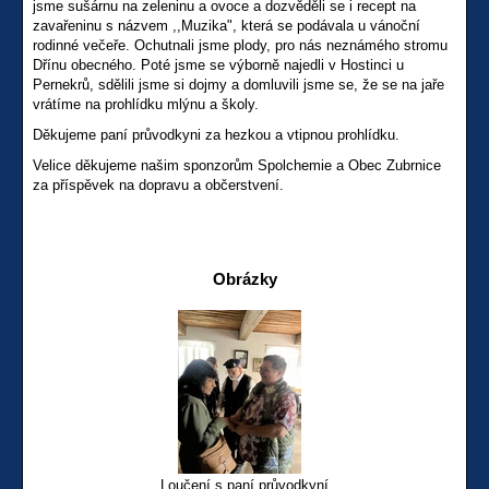
jsme sušárnu na zeleninu a ovoce a dozvěděli se i recept na
zavařeninu s názvem ,,Muzika", která se podávala u vánoční
rodinné večeře. Ochutnali jsme plody, pro nás neznámého stromu
Dřínu obecného. Poté jsme se výborně najedli v Hostinci u
Pernekrů, sdělili jsme si dojmy a domluvili jsme se, že se na jaře
vrátíme na prohlídku mlýnu a školy.
Děkujeme paní průvodkyni za hezkou a vtipnou prohlídku.
Velice děkujeme našim sponzorům Spolchemie a Obec Zubrnice
za příspěvek na dopravu a občerstvení.
Obrázky
Loučení s paní průvodkyní