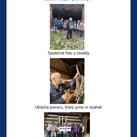
Společné foto u stodoly
Ukázka povozu, který jsme si osahali