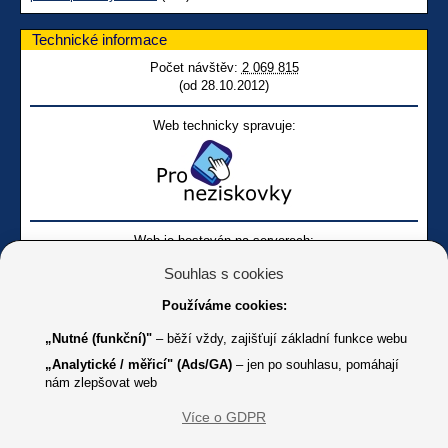
Technické informace
Počet návštěv:
2 069 815
(od 28.10.2012)
Web technicky spravuje:
Web je hostován na serverech:
Souhlas s cookies
Používáme cookies:
„Nutné (funkční)"
– běží vždy, zajišťují základní funkce webu
„Analytické / měřicí" (Ads/GA)
– jen po souhlasu, pomáhají
nám zlepšovat web
Facebook SONS
Facebook sbírky Bílá pastelka
SONS
Více o GDPR
Online
Youtube SONS