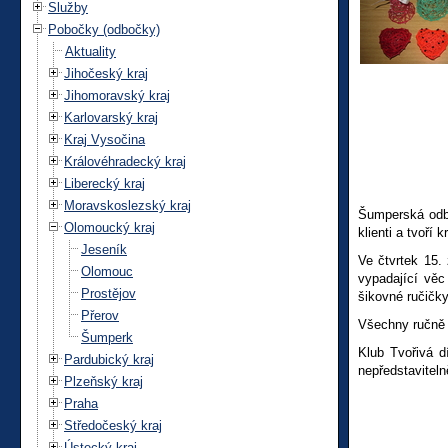
Služby
Pobočky (odbočky)
Aktuality
Jihočeský kraj
Jihomoravský kraj
Karlovarský kraj
Kraj Vysočina
Královéhradecký kraj
Liberecký kraj
Moravskoslezský kraj
Šumperská odbo
Olomoucký kraj
klienti a tvoří 
Jeseník
Ve čtvrtek 15.
Olomouc
vypadající věc
Prostějov
šikovné ručičk
Přerov
Všechny ručně t
Šumperk
Klub Tvořivá d
Pardubický kraj
nepředstaviteln
Plzeňský kraj
Praha
Středočeský kraj
Ústecký kraj