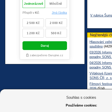
V rubrice Šum
Nejčtenější č
Hlasování veřej
spuštěno
(4429
03/2026 Inform
poradny SONS
04/2026 Inform
poradny SONS
Výběrové řízení
SONS ČR, z. s
Filmový festiva
2026
(514)
Měsíčník SONS
Souhlas s cookies
05/2026 Inform
Sociálně práv
Používáme cookies: