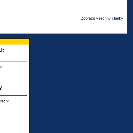
Zobrazit všechny články
815
e:
rech: