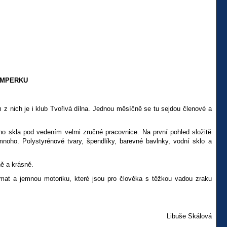
UMPERKU
 nich je i klub Tvořivá dílna. Jednou měsíčně se tu sejdou členové a
ího skla pod vedením velmi zručné pracovnice. Na první pohled složitě
noho. Polystyrénové tvary, špendlíky, barevné bavlnky, vodní sklo a
ně a krásně.
 hmat a jemnou motoriku, které jsou pro člověka s těžkou vadou zraku
Libuše Skálová