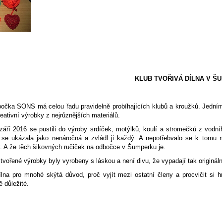
KLUB TVOŘIVÁ DÍLNA V Š
čka SONS má celou řadu pravidelně probíhajících klubů a kroužků. Jedním z
kreativní výrobky z nejrůznějších materiálů.
 září 2016 se pustili do výroby srdíček, motýlků, koulí a stromečků z vodn
 se ukázala jako nenáročná a zvládl ji každý. A nepotřebvalo se k tomu m
y. A že těch šikovných ručiček na odbočce v Šumperku je.
vořené výrobky byly vyrobeny s láskou a není divu, že vypadají tak originál
ílna pro mnohé skýtá důvod, proč vyjít mezi ostatní členy a procvičit si
ě důležité.