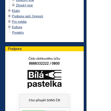
Zlínský kraj
Kluby
Podpora naší činnosti
Pro média
Kultura
Projekty
Podpora
Číslo sbírkového účtu
8888332222 / 0800