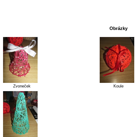
Obrázky
Zvoneček
Koule