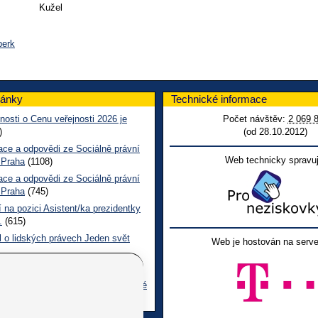
Kužel
perk
lánky
Technické informace
nosti o Cenu veřejnosti 2026 je
Počet návštěv:
2 069 
)
(od 28.10.2012)
ace a odpovědi ze Sociálně právní
Web technicky spravuj
 Praha
(1108)
ace a odpovědi ze Sociálně právní
 Praha
(745)
 na pozici Asistent/ka prezidentky
.
(615)
l o lidských právech Jeden svět
Web je hostován na serve
 CL červen č. 123 2026
(506)
ace a odpovědi na dotazy z pražské
ní poradny SONS
(266)