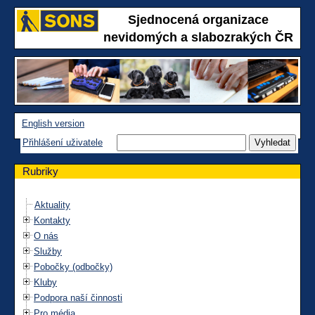
Sjednocená organizace
nevidomých a slabozrakých ČR
English version
Přihlášení uživatele
Rubriky
Aktuality
Kontakty
O nás
Služby
Pobočky (odbočky)
Kluby
Podpora naší činnosti
Pro média