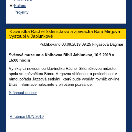
Kultura
Projekty
Klavíristka Ráchel Skleničková a zpěvačka Bára Mirgová
vystoupí v Jablunkově
Publikováno 03.09.2019 09:25 Filgasová Dagmar
Světové muzeum a Knihovna Biblí Jablunkov,
16.9.2019 v
16:00 hodin
Vynikající nevidomou klavíristku Ráchel Skleničkovou můžete
spolu se zpěvačkou Bárou Mirgovou shlédnout a poslechnout v
rámci pořadu Jazzová setkání, který bude vysílán rovněž on-line.
Bližší informace naleznete v přiložené pozvánce.
Stáhnout soubor
V rubrice DUN 2019