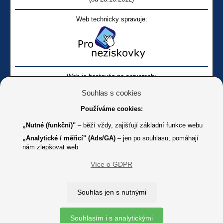
Web technicky spravuje:
Web je hostován na serverech:
Souhlas s cookies
Používáme cookies:
„Nutné (funkční)"
– běží vždy, zajišťují základní funkce webu
„Analytické / měřicí" (Ads/GA)
– jen po souhlasu, pomáhají
nám zlepšovat web
Facebook SONS
Facebook sbírky Bílá pastelka
SONS
Více o GDPR
Online
Youtube SONS
K jakémukoliv užití textů a obrázků uvedených na tomto serveru je
Souhlas jen s nutnými
třeba souhlas provozovatele.
Copyright © 2012 - 2026 SONS ČR, z. s.
Souhlasím i s analytickými
Ochrana osobních údajů (GDPR)