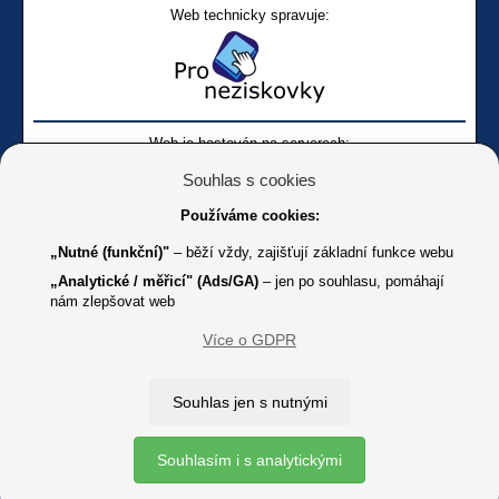
Web technicky spravuje:
Web je hostován na serverech:
Souhlas s cookies
Používáme cookies:
„Nutné (funkční)"
– běží vždy, zajišťují základní funkce webu
„Analytické / měřicí" (Ads/GA)
– jen po souhlasu, pomáhají
nám zlepšovat web
Facebook SONS
Facebook sbírky Bílá pastelka
SONS
Více o GDPR
Online
Youtube SONS
K jakémukoliv užití textů a obrázků uvedených na tomto serveru je
Souhlas jen s nutnými
třeba souhlas provozovatele.
Copyright © 2012 - 2026 SONS ČR, z. s.
Souhlasím i s analytickými
Ochrana osobních údajů (GDPR)