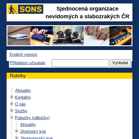
Sjednocená organizace
nevidomých a slabozrakých ČR
English version
Přihlášení uživatele
Rubriky
Aktuality
Kontakty
O nás
Služby
Pobočky (odbočky)
Aktuality
Jihočeský kraj
Jihomoravský kraj