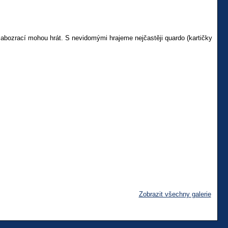
labozrací mohou hrát. S nevidomými hrajeme nejčastěji quardo (kartičky
Zobrazit všechny galerie