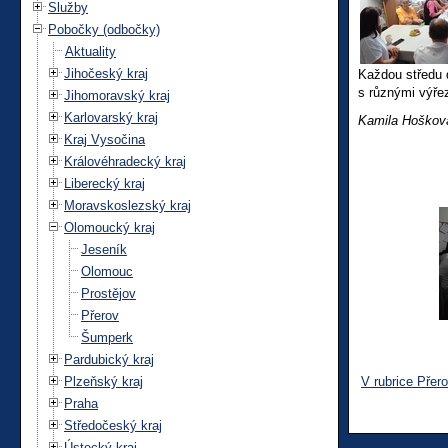
Služby
Pobočky (odbočky)
Aktuality
Jihočeský kraj
Každou středu 
s různými výře
Jihomoravský kraj
Karlovarský kraj
Kamila Hoškov
Kraj Vysočina
Královéhradecký kraj
Liberecký kraj
Moravskoslezský kraj
Olomoucký kraj
Jeseník
Olomouc
Prostějov
Přerov
Šumperk
Pardubický kraj
Plzeňský kraj
V rubrice Přer
Praha
Středočeský kraj
Ústecký kraj