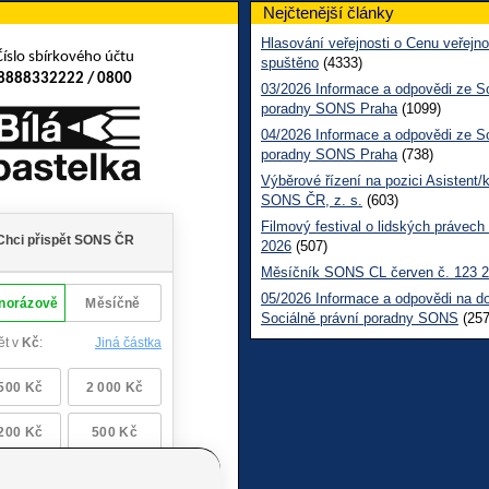
Nejčtenější články
Hlasování veřejnosti o Cenu veřejno
Číslo sbírkového účtu
spuštěno
(4333)
8888332222 / 0800
03/2026 Informace a odpovědi ze So
poradny SONS Praha
(1099)
04/2026 Informace a odpovědi ze So
poradny SONS Praha
(738)
Výběrové řízení na pozici Asistent/
SONS ČR, z. s.
(603)
Filmový festival o lidských právech
2026
(507)
Měsíčník SONS CL červen č. 123 
05/2026 Informace a odpovědi na d
Sociálně právní poradny SONS
(257