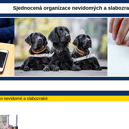
Sjednocená organizace nevidomých a slabozr
pro nevidomé a slabozraké