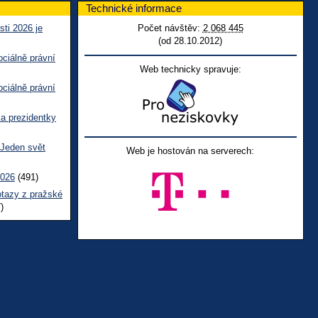
Technické informace
sti 2026 je
Počet návštěv:
2 068 445
(od 28.10.2012)
ciálně právní
Web technicky spravuje:
ciálně právní
ka prezidentky
 Jeden svět
Web je hostován na serverech:
2026
(491)
otazy z pražské
)