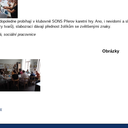
dopoledne probíhají v klubovně SONS Přerov karetní hry. Ano, i nevidomí a s
zy tvarů), slabozrací dávají přednost žolíkům se zvětšenými znaky.
á,
sociální pracovnice
Obrázky
ov