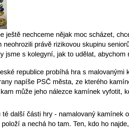
se ještě nechceme nějak moc scházet, chce
neohrozili právě rizikovou skupinu seniorů
y jsme s kolegyní, jak to udělat, abychom 
České republice probíhá hra s malovanými
trany napíše PSČ města, ze kterého kamín
, kam může jeho nálezce kamínek vyfot
it, 
 té další části hry - namalovaný kamínek o
j položí a nechá ho tam. Ten, kdo ho najde