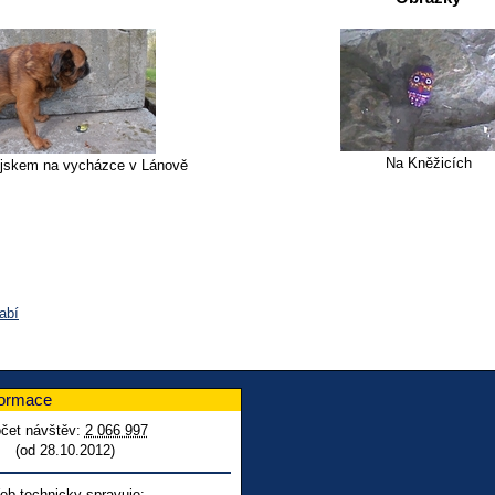
Na Kněžicích
jskem na vycházce v Lánově
abí
formace
čet návštěv:
2 066 997
(od 28.10.2012)
eb technicky spravuje: