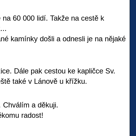
na 60 000 lidí. Takže na cestě k
...
né kamínky došli a odnesli je na nějaké
ce. Dále pak cestou ke kapličce Sv.
ještě také v Lánově u křížku.
. Chválím a děkuji.
někomu radost!