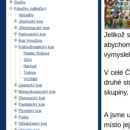
Služby
Pobočky (odbočky)
Aktuality
Jihočeský kraj
Jihomoravský kraj
Jelikož 
Karlovarský kraj
Kraj Vysočina
abychom 
Královéhradecký kraj
vymyslel
Hradec Králové
Jičín
Náchod
V celé 
Trutnov
Vrchlabí
druhé s
Liberecký kraj
skupiny
Moravskoslezský kraj
Olomoucký kraj
Pardubický kraj
Plzeňský kraj
A jsme u
Praha
místo je
Středočeský kraj
Ústecký kraj