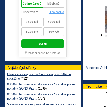
S pe
Nejčtenější články
V rubrice Vrchl
Hlasování veřejnosti o Cenu veřejnosti 2026 je
spuštěno
(4324)
03/2026 Informace a odpovědi ze Sociálně právní
Technické in
poradny SONS Praha
(1099)
Po
04/2026 Informace a odpovědi ze Sociálně právní
poradny SONS Praha
(737)
Výběrové řízení na pozici Asistent/ka prezidentky
W