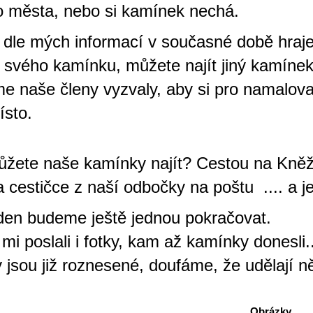
o města, nebo si kamínek nechá.
 dle mých informací v současné době hraje 
 svého kamínku, můžete najít jiný kamínek
me naše členy vyzvaly, aby si pro namalova
ísto.
žete naše kamínky najít? Cestou na Kněži
 cestičce z naší odbočky na poštu
.... a 
ýden budeme ještě jednou pokračovat.
mi poslali i fotky, kam až kamínky donesli.
jsou již roznesené, doufáme, že udělají 
Obrázky