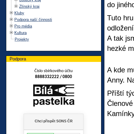
do jinéh
Zlínský kraj
Kluby
Tuto hru
Podpora naší činnosti
Pro média
odložení
Kultura
A tak js
Projekty
hezké m
Podpora
A kde mů
Číslo sbírkového účtu
8888332222 / 0800
Anny. Na
Příští t
Členové 
Kamínky 