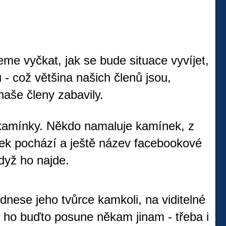
me vyčkat, jak se bude situace vyvíjet,
 - což většina našich členů jsou,
naše členy zabavily.
 kamínky. Někdo namaluje kamínek, z
ek pochází a ještě název facebookové
když ho najde.
dnese jeho tvůrce kamkoli, na viditelné
, ho buďto posune někam jinam - třeba i