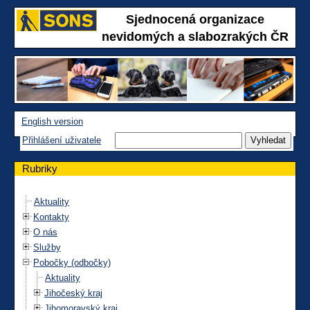
Sjednocená organizace
nevidomých a slabozrakých ČR
English version
Přihlášení uživatele
Rubriky
Aktuality
Kontakty
O nás
Služby
Pobočky (odbočky)
Aktuality
Jihočeský kraj
Jihomoravský kraj