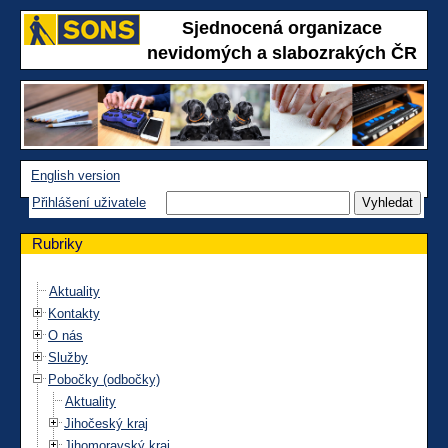
Sjednocená organizace
nevidomých a slabozrakých ČR
English version
Přihlášení uživatele
Rubriky
Aktuality
Kontakty
O nás
Služby
Pobočky (odbočky)
Aktuality
Jihočeský kraj
Jihomoravský kraj