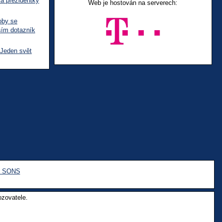
ka prezidentky
Web je hostován na serverech:
oby se
sím dotazník
 Jeden svět
e SONS
ozovatele.