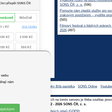
Výběrové řízení na pozici Asistent/
SONS ČR, z. s.
(596)
Pomozte nám zlepšit služby pro os
zrakovým postižením – vyplňte pro
(565)
Filmový festival o lidských právech
2026
(497)
e webu
áhají nám
Facebook SONS
Facebook sbírky Bílá pastelka
SONS Online
Youtub
oliv užití textů a obrázků uvedených na tomto serveru je třeba souhlas prov
Copyright © 2012 - 2026 SONS ČR, z. s.
alytickými
Ochrana osobních údajů (GDPR)