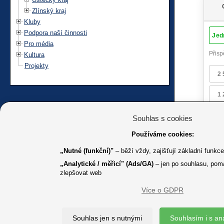
Zlínský kraj
Kluby
Podpora naší činnosti
Pro média
Kultura
Projekty
Souhlas s cookies
Používáme cookies:
„Nutné (funkční)"
– běží vždy, zajišťují základní funkc
„Analytické / měřicí" (Ads/GA)
– jen po souhlasu, pom
zlepšovat web
Více o GDPR
K jakémuk
Souhlas jen s nutnými
Souhlasím i s an