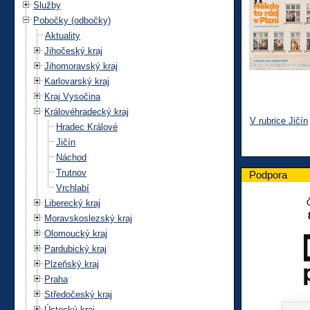
Služby
Pobočky (odbočky)
Aktuality
Jihočeský kraj
Jihomoravský kraj
Karlovarský kraj
Kraj Vysočina
Královéhradecký kraj
V rubrice Jičín
Hradec Králové
Jičín
Náchod
Trutnov
Podpora
Vrchlabí
Liberecký kraj
Moravskoslezský kraj
Olomoucký kraj
Pardubický kraj
Plzeňský kraj
Praha
Středočeský kraj
Ústecký kraj