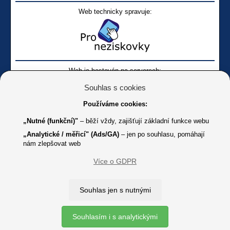
Web technicky spravuje:
Web je hostován na serverech:
Souhlas s cookies
Používáme cookies:
„Nutné (funkční)"
– běží vždy, zajišťují základní funkce webu
„Analytické / měřicí" (Ads/GA)
– jen po souhlasu, pomáhají
nám zlepšovat web
Facebook SONS
Facebook sbírky Bílá pastelka
SONS
Více o GDPR
Online
Youtube SONS
K jakémukoliv užití textů a obrázků uvedených na tomto serveru je
Souhlas jen s nutnými
třeba souhlas provozovatele.
Copyright © 2012 - 2026 SONS ČR, z. s.
Souhlasím i s analytickými
Ochrana osobních údajů (GDPR)