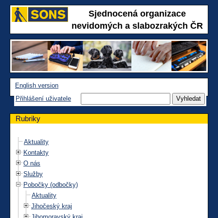
Sjednocená organizace
nevidomých a slabozrakých ČR
English version
Přihlášení uživatele
Rubriky
Aktuality
Kontakty
O nás
Služby
Pobočky (odbočky)
Aktuality
Jihočeský kraj
Jihomoravský kraj