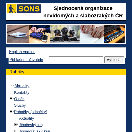
Sjednocená organizace
nevidomých a slabozrakých ČR
English version
Přihlášení uživatele
Rubriky
Aktuality
Kontakty
O nás
Služby
Pobočky (odbočky)
Aktuality
Jihočeský kraj
Jihomoravský kraj