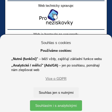
Web technicky spravuje:
Web je hostován na serverech:
Souhlas s cookies
Používáme cookies:
„Nutné (funkční)"
– běží vždy, zajišťují základní funkce webu
„Analytické / měřicí" (Ads/GA)
– jen po souhlasu, pomáhají
nám zlepšovat web
Facebook SONS
Facebook sbírky Bílá pastelka
SONS
Více o GDPR
Online
Youtube SONS
K jakémukoliv užití textů a obrázků uvedených na tomto serveru je
Souhlas jen s nutnými
třeba souhlas provozovatele.
Copyright © 2012 - 2026 SONS ČR, z. s.
Souhlasím i s analytickými
Ochrana osobních údajů (GDPR)