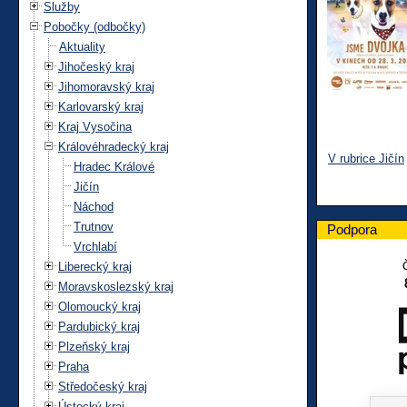
Služby
Pobočky (odbočky)
Aktuality
Jihočeský kraj
Jihomoravský kraj
Karlovarský kraj
Kraj Vysočina
Královéhradecký kraj
V rubrice Jičín
Hradec Králové
Jičín
Náchod
Trutnov
Podpora
Vrchlabí
Liberecký kraj
Moravskoslezský kraj
Olomoucký kraj
Pardubický kraj
Plzeňský kraj
Praha
Středočeský kraj
Ústecký kraj