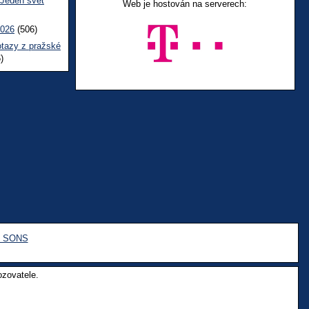
 Jeden svět
Web je hostován na serverech:
2026
(506)
otazy z pražské
)
e SONS
ozovatele.