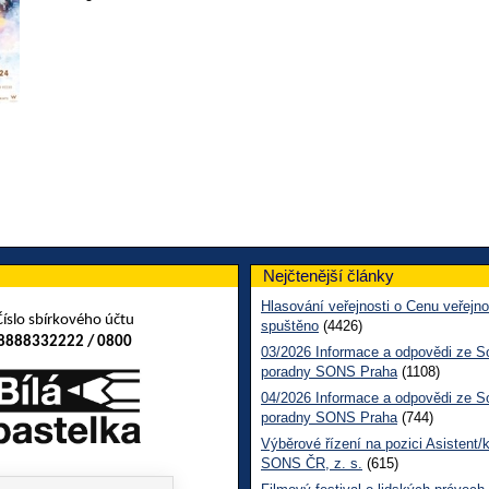
Nejčtenější články
Hlasování veřejnosti o Cenu veřejno
Číslo sbírkového účtu
spuštěno
(4426)
8888332222 / 0800
03/2026 Informace a odpovědi ze So
poradny SONS Praha
(1108)
04/2026 Informace a odpovědi ze So
poradny SONS Praha
(744)
Výběrové řízení na pozici Asistent/
SONS ČR, z. s.
(615)