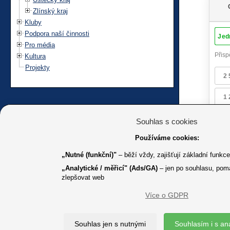
Zlínský kraj
Kluby
Podpora naší činnosti
Pro média
Kultura
Projekty
Souhlas s cookies
Používáme cookies:
„Nutné (funkční)"
– běží vždy, zajišťují základní funkc
„Analytické / měřicí" (Ads/GA)
– jen po souhlasu, pom
zlepšovat web
Více o GDPR
K jakémuk
Souhlas jen s nutnými
Souhlasím i s an