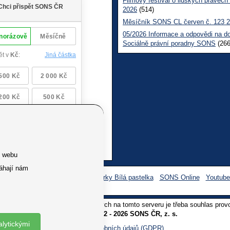
Filmový festival o lidských právech
2026
(514)
Měsíčník SONS CL červen č. 123 
05/2026 Informace a odpovědi na d
Sociálně právní poradny SONS
(266
e webu
áhají nám
Facebook SONS
Facebook sbírky Bílá pastelka
SONS Online
Youtub
oliv užití textů a obrázků uvedených na tomto serveru je třeba souhlas prov
Copyright © 2012 - 2026 SONS ČR, z. s.
alytickými
Ochrana osobních údajů (GDPR)