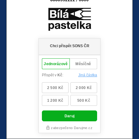
8888332222 / 0800