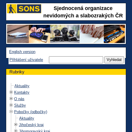
Sjednocená organizace
nevidomých a slabozrakých ČR
English version
Přihlášení uživatele
Rubriky
Aktuality
Kontakty
O nás
Služby
Pobočky (odbočky)
Aktuality
Jihočeský kraj
Jihomoravský kraj