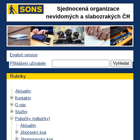
Sjednocená organizace
nevidomých a slabozrakých ČR
English version
Přihlášení uživatele
Rubriky
Aktuality
Kontakty
O nás
Služby
Pobočky (odbočky)
Aktuality
Jihočeský kraj
Jihomoravský kraj