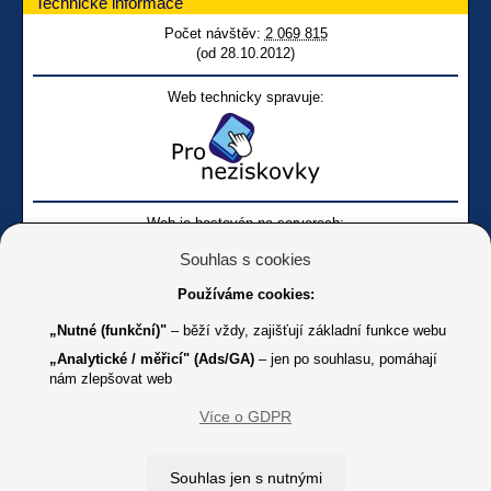
Technické informace
Počet návštěv:
2 069 815
(od 28.10.2012)
Web technicky spravuje:
Web je hostován na serverech:
Souhlas s cookies
Používáme cookies:
„Nutné (funkční)"
– běží vždy, zajišťují základní funkce webu
„Analytické / měřicí" (Ads/GA)
– jen po souhlasu, pomáhají
nám zlepšovat web
Facebook SONS
Facebook sbírky Bílá pastelka
SONS
Více o GDPR
Online
Youtube SONS
K jakémukoliv užití textů a obrázků uvedených na tomto serveru je
Souhlas jen s nutnými