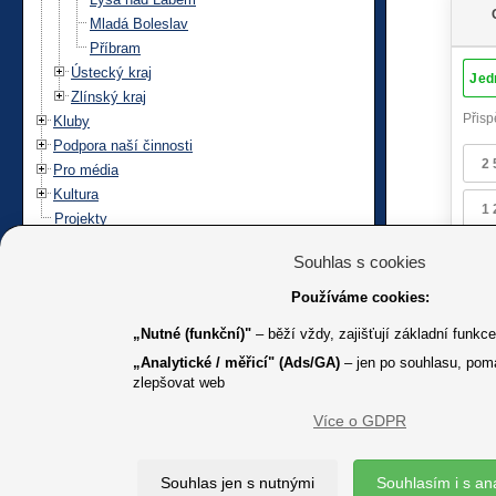
Mladá Boleslav
Příbram
Ústecký kraj
Zlínský kraj
Kluby
Podpora naší činnosti
Pro média
Kultura
Projekty
Souhlas s cookies
Používáme cookies:
„Nutné (funkční)"
– běží vždy, zajišťují základní funkc
„Analytické / měřicí" (Ads/GA)
– jen po souhlasu, pom
zlepšovat web
Více o GDPR
K jakémuk
Souhlas jen s nutnými
Souhlasím i s an