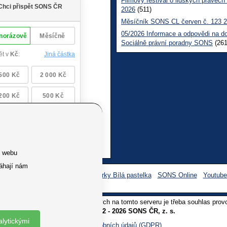
Filmový festival o lidských právech
2026
(511)
Měsíčník SONS CL červen č. 123 
05/2026 Informace a odpovědi na d
Sociálně právní poradny SONS
(261
e webu
áhají nám
Facebook SONS
Facebook sbírky Bílá pastelka
SONS Online
Youtub
oliv užití textů a obrázků uvedených na tomto serveru je třeba souhlas prov
Copyright © 2012 - 2026 SONS ČR, z. s.
alytickými
Ochrana osobních údajů (GDPR)