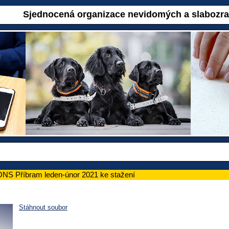
Sjednocená organizace nevidomých a slabozr
ONS Příbram leden-únor 2021 ke stažení
Stáhnout soubor