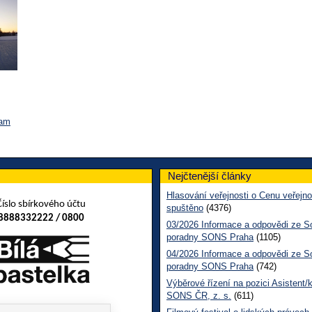
ram
Nejčtenější články
Hlasování veřejnosti o Cenu veřejno
Číslo sbírkového účtu
spuštěno
(4376)
8888332222 / 0800
03/2026 Informace a odpovědi ze So
poradny SONS Praha
(1105)
04/2026 Informace a odpovědi ze So
poradny SONS Praha
(742)
Výběrové řízení na pozici Asistent/
SONS ČR, z. s.
(611)