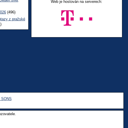
 Jeden svět
Web je hostován na serverech:
2026
(496)
otazy z pražské
)
e SONS
ozovatele.