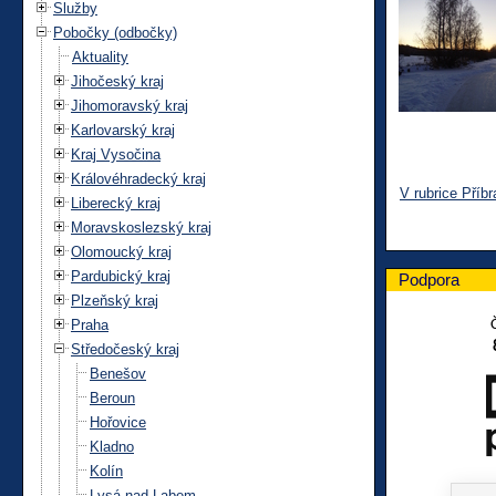
Služby
Pobočky (odbočky)
Aktuality
Jihočeský kraj
Jihomoravský kraj
Karlovarský kraj
Kraj Vysočina
Královéhradecký kraj
V rubrice Příb
Liberecký kraj
Moravskoslezský kraj
Olomoucký kraj
Pardubický kraj
Podpora
Plzeňský kraj
Praha
Středočeský kraj
Benešov
Beroun
Hořovice
Kladno
Kolín
Lysá nad Labem