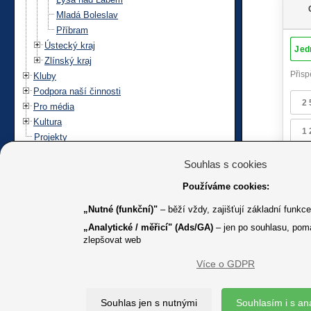
Mladá Boleslav
Příbram
Ústecký kraj
Zlínský kraj
Kluby
Podpora naší činnosti
Pro média
Kultura
Projekty
Souhlas s cookies
Používáme cookies:
„Nutné (funkční)"
– běží vždy, zajišťují základní funkc
„Analytické / měřicí" (Ads/GA)
– jen po souhlasu, pom
zlepšovat web
Více o GDPR
K jakémuk
Souhlas jen s nutnými
Souhlasím i s an