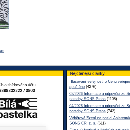
ram
Nejčtenější články
Hlasování veřejnosti o Cenu veřejno
Číslo sbírkového účtu
spuštěno
(4376)
8888332222 / 0800
03/2026 Informace a odpovědi ze So
poradny SONS Praha
(1105)
04/2026 Informace a odpovědi ze So
poradny SONS Praha
(742)
Výběrové řízení na pozici Asistent/
SONS ČR, z. s.
(611)