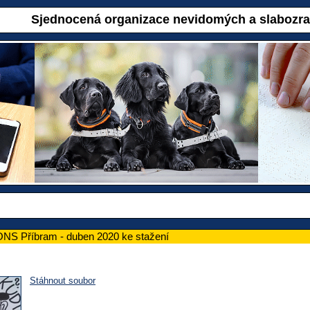
Sjednocená organizace nevidomých a slabozr
ONS Příbram - duben 2020 ke stažení
Stáhnout soubor