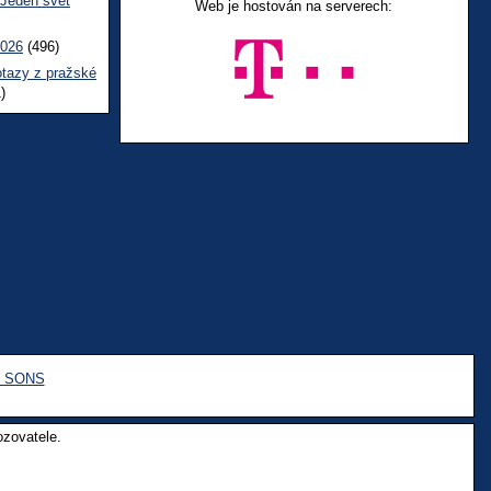
 Jeden svět
Web je hostován na serverech:
2026
(496)
otazy z pražské
)
e SONS
ozovatele.