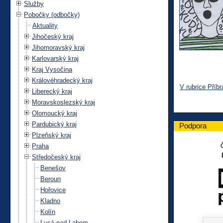
Služby
Pobočky (odbočky)
Aktuality
Jihočeský kraj
Jihomoravský kraj
Karlovarský kraj
Kraj Vysočina
Královéhradecký kraj
V rubrice Příb
Liberecký kraj
Moravskoslezský kraj
Olomoucký kraj
Pardubický kraj
Podpora
Plzeňský kraj
Praha
Středočeský kraj
Benešov
Beroun
Hořovice
Kladno
Kolín
Lysá nad Labem