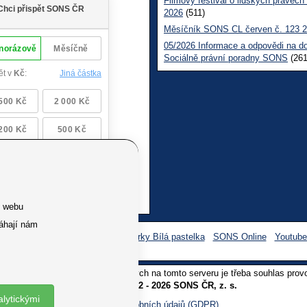
Filmový festival o lidských právech
2026
(511)
Měsíčník SONS CL červen č. 123 
05/2026 Informace a odpovědi na d
Sociálně právní poradny SONS
(261
e webu
áhají nám
Facebook SONS
Facebook sbírky Bílá pastelka
SONS Online
Youtub
oliv užití textů a obrázků uvedených na tomto serveru je třeba souhlas prov
Copyright © 2012 - 2026 SONS ČR, z. s.
alytickými
Ochrana osobních údajů (GDPR)