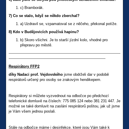
c) Bramborák.
7) Co se stalo, když se někdo zberchal?
a) Uzdravil se, vzpamatoval se z něčeho, překonal potíže.
8) Kdo v Budějovicích používá hapinu?
b) Skoro všichni. Je to starší jízdní kolo, vhodné pro
přepravu po městě.
-------------------------------------------------------------------------------------------------
------------------------------------------------------------------------------------
Respirátory FFP2
díky Nadaci prof. Vejdovského
jsme obdrželi dar v podobě
respirátorů určený pro osoby se zrakovým hendikepem.
Respirátory si můžete vyzvednout na odbočce po předchozí
telefonické domluvě na číslech: 775 085 124 nebo 381 231 447. Je
možné se také domluvit na zaslání respirátorů poštou, jak už jsme
je Vám všem jednou poslali.
Stále na odbočce máme i desinfekce, které jsou Vám také k