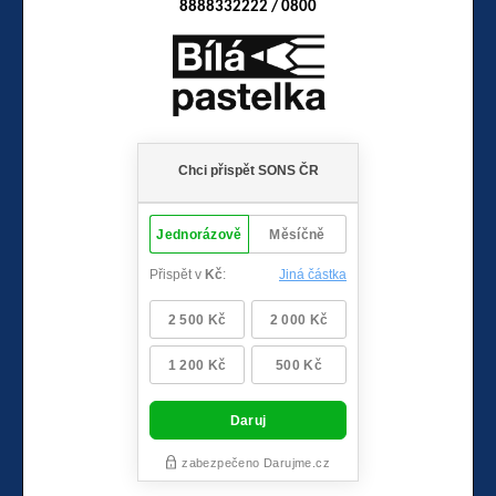
8888332222 / 0800