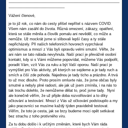
-------------------------------------------------------------------------------------------------
-------------------------------------------------
Vážení členové,
je to již rok, co nám do cesty přišel nepřítel s názvem COVID.
Všem nám zasáhl do života. Různá omezení, zákazy, opatření,
která se stále měnila a člověk pomalu ani nevěděl, co může a
nemůže. Už mockrát jsme si slibovali lepší časy a ty stále
nepřicházely. Při našich telefonních hovorech vyprchával
optimismus a mnozí z Vás byli opravdu velmi smutní. Věřte, že
ani nám se tato nálada nevyhnula. Naší prací je převážně osobní
kontakt, kdy si s Vámi můžeme popovídat, můžeme Vás podpořit,
poradit Vám, vzít Vás za ruku a být Vaší oporou. Naší prací je
vymýšlet pro Vás aktivity, při kterých se sejdeme a je tady ruch a
smích a čiší zde pohoda. Najednou je tady ticho a prázdno. A trvá
to už moc dlouho. Proto prosím omluvte nás, že jsme občas byly
smutné a nebyly plné radosti, ale jak už jsem zmínila, i na nás to
tak trochu dolehlo, že nemůžeme dělat to, proč jsme tady. Nyní
ale konečně věřím, že už přijde doba rozvolňování a to díky
očkování a testování. Mnozí z Vás už očkování podstoupilo a my
jako pracovníci se musíme každý týden pravidelně testovat.
Věřím, že toto je cesta, jak se brzy budeme moci opět setkávat
bez strachu z toho protivného viru.
Za tu dobu došlo i k určitým změnám, které bych Vám ráda