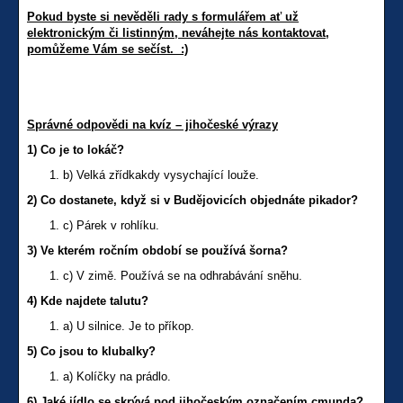
Pokud byste si nevěděli rady s formulářem ať už
elektronickým či listinným, neváhejte nás kontaktovat,
pomůžeme Vám se sečíst. :)
Správné odpovědi na kvíz – jihočeské výrazy
1) Co je to lokáč?
b) Velká zřídkakdy vysychající louže.
2) Co dostanete, když si v Budějovicích objednáte pikador?
c) Párek v rohlíku.
3) Ve kterém ročním období se používá šorna?
c) V zimě. Používá se na odhrabávání sněhu.
4) Kde najdete talutu?
a) U silnice. Je to příkop.
5) Co jsou to klubalky?
a) Kolíčky na prádlo.
6) Jaké jídlo se skrývá pod jihočeským označením cmunda?