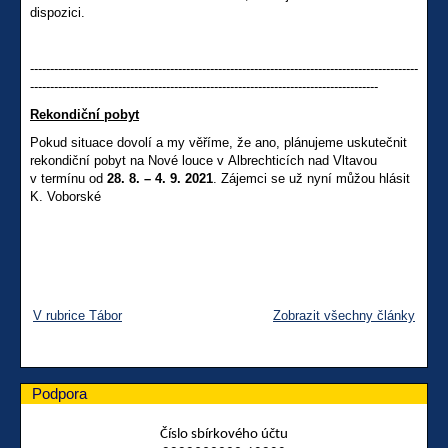
dispozici.
-------------------------------------------------------------------------------------------------
---------------------------------------------------------------------------------------
Rekondiční pobyt
Pokud situace dovolí a my věříme, že ano, plánujeme uskutečnit
rekondiční pobyt na Nové louce v Albrechticích nad Vltavou
v termínu od
28. 8. – 4. 9. 2021
. Zájemci se už nyní můžou hlásit
K. Voborské
V rubrice Tábor
Zobrazit všechny články
Podpora
Číslo sbírkového účtu