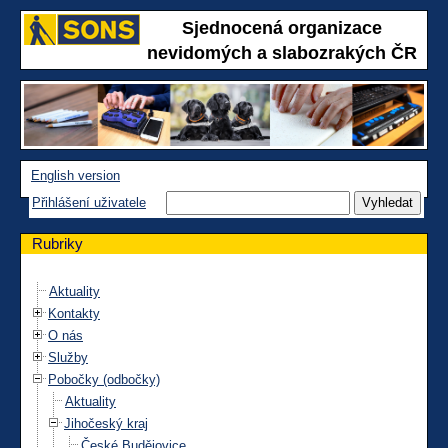
Sjednocená organizace
nevidomých a slabozrakých ČR
English version
Přihlášení uživatele
Rubriky
Aktuality
Kontakty
O nás
Služby
Pobočky (odbočky)
Aktuality
Jihočeský kraj
České Budějovice