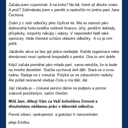
Začala jsem vzpomínat. A na koho? Na lidi, které už dlouho znám.
A proč? Zašmátrala jsem v paměti a naskočilo mi jméno paní Jana
Čechová.
Znám ji z naší odbočky přes čtyřicet let. Má na starosti jako
dobrovolná funkcionářka veškeré finance, účty, peněžní doklady,
příspěvky, rozpočty nákupy i odpisy. V neposlední řadě také
sponzory. Vede členské schůze oblastní odbočky. A co já vím
ještě.
Jakákoliv akce se bez její práce neobejde. Každá organizace nebo
domácnost musí správně hospodařit s penězi. Ona to umí dobře.
Když začala pomáhat jako mladá paní, sama netušila, že to bude
na mnoho desetiletí. Stačila vychovat dvě děti. Stará se o svou
rodinu. Raduje se z vnoučat. Potýká se se zdravotními neduhy.
Ale pořád neúnavně sleduje čísla a má dáti, dal.
Její zásada je – získané peníze dáme na podporu a pomoc
zrakově postiženým, našim členům.
Milá Jani, děkuji Vám za Vaší bohulibou činnost a
dlouholetou obětavou práci v táborské odbočce.
Pevné zdraví, spokojenost a gratulaci k narozeninám
přeje Emilka