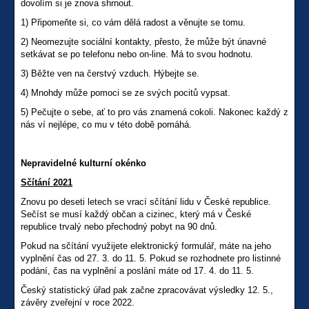
dovolím si je znova shrnout.
1) Připomeňte si, co vám dělá radost a věnujte se tomu.
2) Neomezujte sociální kontakty, přesto, že může být únavné
setkávat se po telefonu nebo on-line. Má to svou hodnotu.
3) Běžte ven na čerstvý vzduch. Hýbejte se.
4) Mnohdy může pomoci se ze svých pocitů vypsat.
5) Pečujte o sebe, ať to pro vás znamená cokoli. Nakonec každý z
nás ví nejlépe, co mu v této době pomáhá.
Nepravidelné kulturní okénko
Sčítání 2021
Znovu po deseti letech se vrací sčítání lidu v České republice.
Sečíst se musí každý občan a cizinec, který má v České
republice trvalý nebo přechodný pobyt na 90 dnů.
Pokud na sčítání využijete elektronický formulář, máte na jeho
vyplnění čas od 27. 3. do 11. 5. Pokud se rozhodnete pro listinné
podání, čas na vyplnění a poslání máte od 17. 4. do 11. 5.
Český statistický úřad pak začne zpracovávat výsledky 12. 5.,
závěry zveřejní v roce 2022.