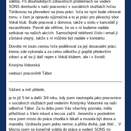
sdělila. Po dlouhodobých zdravotních problémech se vedení
SONS domluvilo s naší pracovnicí v sociálních službách Ivčou
Törökovou na převedení na jinou práci. Ivča se nyní bude věnovat
tomu, v čem je opravdu výjimečná a to je práci pro pěvecký sbor
Vokál klub. Bude pracovat z domova, takže u stolu v kanceláři ji
nezastihnete. Pevně ale věříme, že se s ní budeme nadále
setkávat na našich akcích. Samozřejmě telefonní číslo i email jí
zůstává stejný, takže s ní můžete být nadále v kontaktu.
Dovolte mi touto cestou Ivče poděkovat za její dosavadní práci,
kterou zde vykonala a za celou odbočku jí popřát především
zdraví a ať se jí daří nejen s Vokál klubem, ale i v životě.
Kristýna Voborská
vedoucí pracoviště Tábor
-------------------------------------------------------------------------------------------------
Vážení a milí přátelé,
je to již 5 let a další 3/4 roku, kdy jsem nastoupila jako pracovnice
v sociálních službách pod vedením Kristýnky Voborské na naší
odbočce Tábor. Za tu dobu jsem Vás všechny poznala, měla
příležitost s Vámi mluvit a leccos zažít. Jenomže v posledním
roce jsem místo do práce chodila k lékaři a musela být doma a
marodila. Uzdravila jsem jednu nemoc a přišla druhá, pak třetí... V
březnu jsem se konečně vrátila do práce a vedení SONS mi