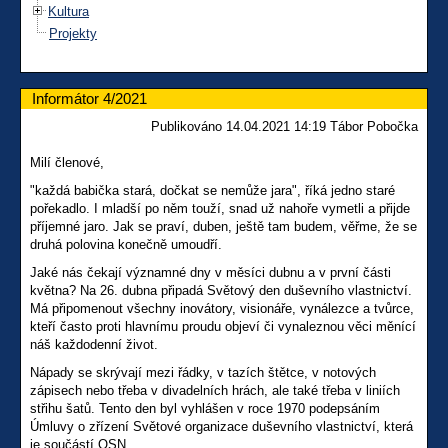
Kultura
Projekty
Informátor 4/2021
Publikováno 14.04.2021 14:19 Tábor Pobočka
Milí členové,
"každá babička stará, dočkat se nemůže jara", říká jedno staré
pořekadlo. I mladší po něm touží, snad už nahoře vymetli a přijde
příjemné jaro. Jak se praví, duben, ještě tam budem, věřme, že se
druhá polovina konečně umoudří.
Jaké nás čekají významné dny v měsíci dubnu a v první části
května? Na 26. dubna připadá Světový den duševního vlastnictví.
Má připomenout všechny inovátory, visionáře, vynálezce a tvůrce,
kteří často proti hlavnímu proudu objeví či vynaleznou věci měnící
náš každodenní život.
Nápady se skrývají mezi řádky, v tazích štětce, v notových
zápisech nebo třeba v divadelních hrách, ale také třeba v liniích
střihu šatů. Tento den byl vyhlášen v roce 1970 podepsáním
Úmluvy o zřízení Světové organizace duševního vlastnictví, která
je součástí OSN.