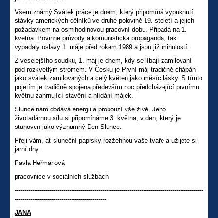
Všem známý Svátek práce je dnem, který připomíná vypuknutí
stávky amerických dělníků ve druhé polovině 19. století a jejich
požadavkem na osmihodinovou pracovní dobu. Připadá na 1.
května. Povinné průvody a komunistická propaganda, tak
vypadaly oslavy 1. máje před rokem 1989 a jsou již minulostí.
Z veselejšího soudku, 1. máj je dnem, kdy se líbají zamilovaní
pod rozkvetlým stromem. V Česku je První máj tradičně chápán
jako svátek zamilovaných a celý květen jako měsíc lásky. S tímto
pojetím je tradičně spojena především noc předcházející prvnímu
květnu zahrnující stavění a hlídání májek.
Slunce nám dodává energii a probouzí vše živé. Jeho
životadárnou sílu si připomínáme 3. května, v den, který je
stanoven jako významný Den Slunce.
Přeji vám, ať sluneční paprsky rozžehnou vaše tváře a užijete si
jarní dny.
Pavla Heřmanová
pracovnice v sociálních službách
-------------------------------------------------------------------------------------------------
-----------------------------------------------
JANA