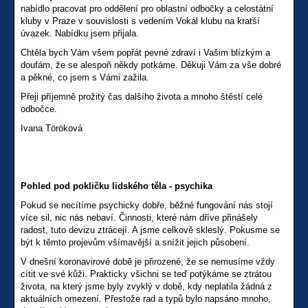
nabídlo pracovat pro oddělení pro oblastní odbočky a celostátní
kluby v Praze v souvislosti s vedením Vokál klubu na kratší
úvazek. Nabídku jsem přijala.
Chtěla bych Vám všem popřát pevné zdraví i Vašim blízkým a
doufám, že se alespoň někdy potkáme. Děkuji Vám za vše dobré
a pěkné, co jsem s Vámi zažila.
Přeji příjemně prožitý čas dalšího života a mnoho štěstí celé
odbočce.
Ivana Töröková
Pohled pod pokličku lidského těla - psychika
Pokud se necítíme psychicky dobře, běžné fungování nás stojí
více sil, nic nás nebaví. Činnosti, které nám dříve přinášely
radost, tuto devizu ztrácejí. A jsme celkově skleslý. Pokusme se
být k těmto projevům všímavější a snížit jejich působení.
V dnešní koronavirové době je přirozené, že se nemusíme vždy
cítit ve své kůži. Prakticky všichni se teď potýkáme se ztrátou
života, na který jsme byly zvyklý v době, kdy neplatila žádná z
aktuálních omezení. Přestože rad a typů bylo napsáno mnoho,