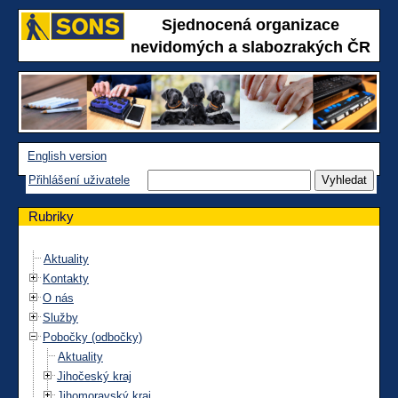
Sjednocená organizace
nevidomých a slabozrakých ČR
English version
Přihlášení uživatele
Rubriky
Aktuality
Kontakty
O nás
Služby
Pobočky (odbočky)
Aktuality
Jihočeský kraj
Jihomoravský kraj