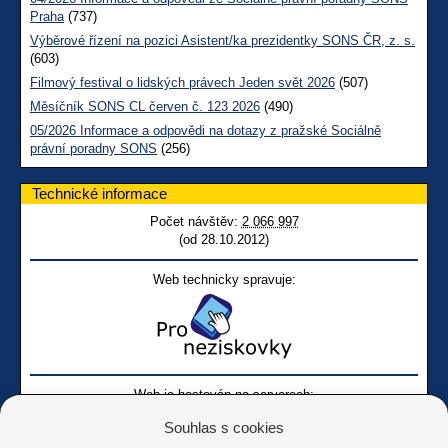
Praha
(737)
Výběrové řízení na pozici Asistent/ka prezidentky SONS ČR, z. s.
(603)
Filmový festival o lidských právech Jeden svět 2026
(507)
Měsíčník SONS CL červen č. 123 2026
(490)
05/2026 Informace a odpovědi na dotazy z pražské Sociálně
právní poradny SONS
(256)
Technické informace
Počet návštěv:
2 066 997
(od 28.10.2012)
Web technicky spravuje:
Web je hostován na serverech:
Souhlas s cookies