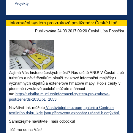
Projekty
Informační systém pro zrakově postižené v České Lípě
Publikováno 24.03.2017 09:20 Česká Lípa Pobočka
Zajímá Vás historie českých měst? Nás určitě ANO! V České Lípě
turistům a návštěvníkům slouží zvukové informační majáčky u
významných objektů a exteriérové hmatové mapy. Popis cesty v
písemné i zvukové podobě můžete stáhnout
na:
http://turistika.mucl.cz/informacni-system-pro-zrakove-
postizene/ds-1030/p1=1053
Navštívit tak můžete
Vlastivědné muzeum, galerii a Centrum
textilního tisku, kde jsou připraveny exponáty určené k dotýkání.
Samozřejmě navštivte i naší odbočku!
Těšíme se na Vás!