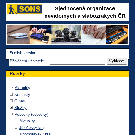
Sjednocená organizace
nevidomých a slabozrakých ČR
English version
Přihlášení uživatele
Rubriky
Aktuality
Kontakty
O nás
Služby
Pobočky (odbočky)
Aktuality
Jihočeský kraj
Jihomoravský kraj