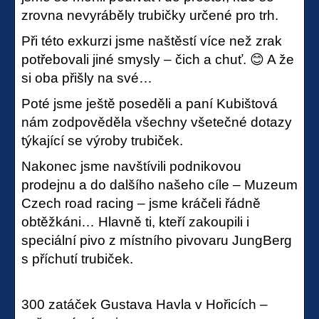
zrovna nevyráběly trubičky určené pro trh.
Při této exkurzi jsme naštěstí více než zrak
potřebovali jiné smysly – čich a chuť. 😊 A že
si oba přišly na své…
Poté jsme ještě poseděli a paní Kubištová
nám zodpověděla všechny všetečné dotazy
týkající se výroby trubiček.
Nakonec jsme navštívili podnikovou
prodejnu a do dalšího našeho cíle – Muzeum
Czech road racing – jsme kráčeli řádně
obtěžkáni… Hlavně ti, kteří zakoupili i
speciální pivo z místního pivovaru JungBerg
s příchutí trubiček.
300 zatáček Gustava Havla v Hořicích –