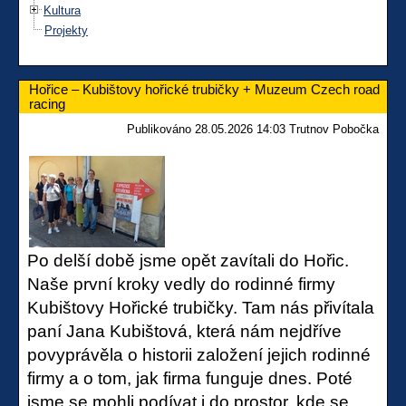
Kultura
Projekty
Hořice – Kubištovy hořické trubičky + Muzeum Czech road
racing
Publikováno 28.05.2026 14:03 Trutnov Pobočka
Po delší době jsme opět zavítali do Hořic.
Naše první kroky vedly do rodinné firmy
Kubištovy Hořické trubičky. Tam nás přivítala
paní Jana Kubištová, která nám nejdříve
povyprávěla o historii založení jejich rodinné
firmy a o tom, jak firma funguje dnes. Poté
jsme se mohli podívat i do prostor, kde se