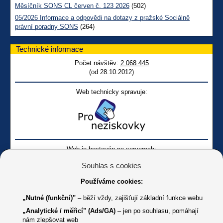
Měsíčník SONS CL červen č. 123 2026
(502)
05/2026 Informace a odpovědi na dotazy z pražské Sociálně
právní poradny SONS
(264)
Technické informace
Počet návštěv:
2 068 445
(od 28.10.2012)
Web technicky spravuje:
Web je hostován na serverech:
Souhlas s cookies
Používáme cookies:
„Nutné (funkční)"
– běží vždy, zajišťují základní funkce webu
„Analytické / měřicí" (Ads/GA)
– jen po souhlasu, pomáhají
nám zlepšovat web