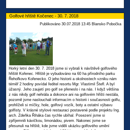
Golfové hřiště Kočenec - 30. 7. 2018
Publikováno 30.07.2018 13:45 Blansko Pobočka
Horký letní den 30. 7. 2018 jsme si vybrali k návštěvě golfového
hřiště Kořenec. Hřiště je vybudováno na 60 ha přírodního parku
Řehořkovo Kořenecko. O jeho historii a okolnostech vzniku nám
téměř 2 hodiny povídal ředitel resortu Mgr. Vlastimil Štefl. A byl
úžasný. Jeho zaujetí pro golf se přeneslo i na nás. I když většina
z nás nikdy golf nehrála a dokonce ani na golfovém hřišti nestála,
pozorně jsme naslouchali informacím o historii i současnosti golfu,
prohlíželi si míčky, hole, golfový vozík, boty a ostatní výbavu
golfisty. V krásné stylové restauraci postavené podle projektu Ing.
arch. Zdeňka Řiháka čas rychle ubíhal. Posezení jsme si
zpříjemnili kávičkou, limonádou, pivem. Nakonec jsme se
přesunuli na hřiště, kde jsme viděli ukázku golfového umění