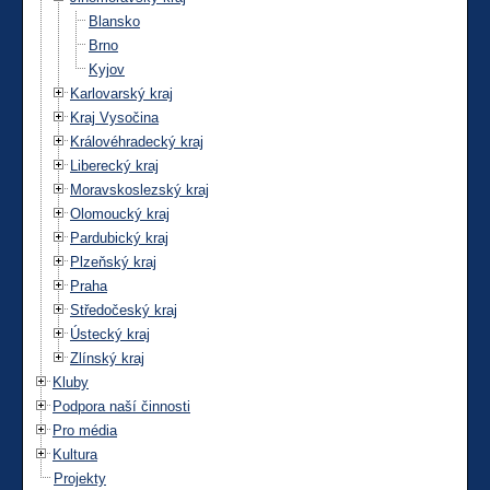
Blansko
Brno
Kyjov
Karlovarský kraj
Kraj Vysočina
Královéhradecký kraj
Liberecký kraj
Moravskoslezský kraj
Olomoucký kraj
Pardubický kraj
Plzeňský kraj
Praha
Středočeský kraj
Ústecký kraj
Zlínský kraj
Kluby
Podpora naší činnosti
Pro média
Kultura
Projekty