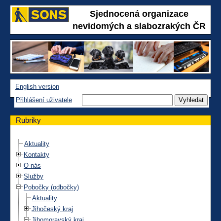
Sjednocená organizace
nevidomých a slabozrakých ČR
English version
Přihlášení uživatele
Rubriky
Aktuality
Kontakty
O nás
Služby
Pobočky (odbočky)
Aktuality
Jihočeský kraj
Jihomoravský kraj