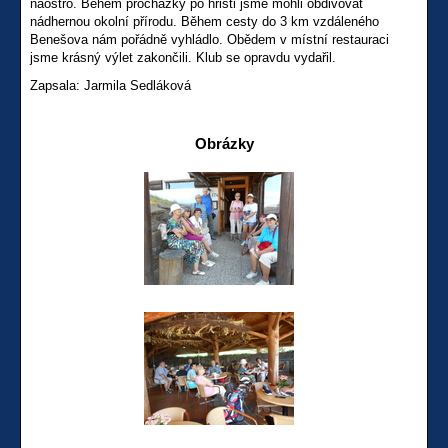
naostro. Během procházky po hřišti jsme mohli obdivovat
nádhernou okolní přírodu. Během cesty do 3 km vzdáleného
Benešova nám pořádně vyhládlo. Obědem v místní restauraci
jsme krásný výlet zakončili. Klub se opravdu vydařil.
Zapsala: Jarmila Sedláková
Obrázky