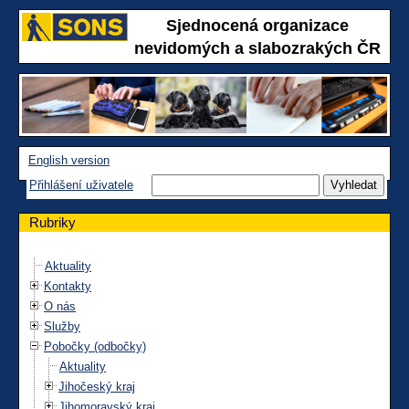
Sjednocená organizace
nevidomých a slabozrakých ČR
English version
Přihlášení uživatele
Rubriky
Aktuality
Kontakty
O nás
Služby
Pobočky (odbočky)
Aktuality
Jihočeský kraj
Jihomoravský kraj