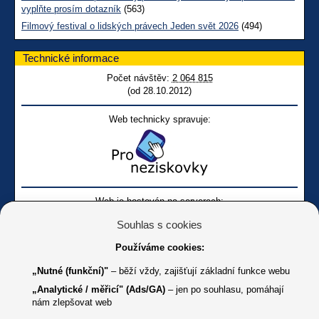
vyplňte prosím dotazník
(563)
Filmový festival o lidských právech Jeden svět 2026
(494)
Technické informace
Počet návštěv:
2 064 815
(od 28.10.2012)
Web technicky spravuje:
Web je hostován na serverech:
Souhlas s cookies
Používáme cookies:
„Nutné (funkční)"
– běží vždy, zajišťují základní funkce webu
„Analytické / měřicí" (Ads/GA)
– jen po souhlasu, pomáhají
nám zlepšovat web
Facebook SONS
Facebook sbírky Bílá pastelka
SONS