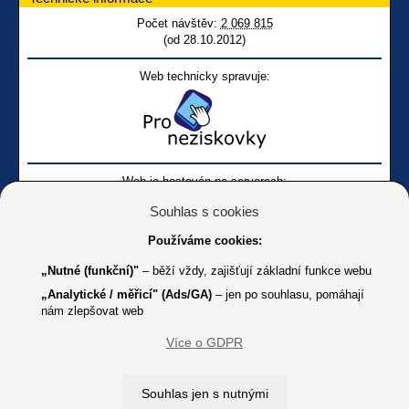
Počet návštěv:
2 069 815
(od 28.10.2012)
Web technicky spravuje:
Web je hostován na serverech:
Souhlas s cookies
Používáme cookies:
„Nutné (funkční)"
– běží vždy, zajišťují základní funkce webu
„Analytické / měřicí" (Ads/GA)
– jen po souhlasu, pomáhají
nám zlepšovat web
Facebook SONS
Facebook sbírky Bílá pastelka
SONS
Více o GDPR
Online
Youtube SONS
K jakémukoliv užití textů a obrázků uvedených na tomto serveru je
Souhlas jen s nutnými
třeba souhlas provozovatele.