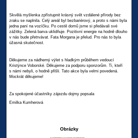
Skvělá myšlenka zpřístupnit krásný svět vzdálené přírody bez
zraku se naplnila. Celý areál byl bezbariérový, a proto s námi byla
jedna paní na vozíčku. Po cestě domů jsme si předávali své
zážitky. Zelená barva uklidňuje. Pozitivní energie na hodně dlouho
v nás bude přetrvávat. Fata Morgana je přelud. Pro nás to byla
úžasná skutečnost.
Děkujeme za nádherný výlet s hladkým průběhem vedoucí
Kristýnce Voborské. Děkujeme za podporu sponzorům. Ti, kteří
s námi nebyli, o hodně přišli. Tato akce byla velmi povedená.
Mockrát děkujeme!
Za spokojené účastníky zájezdu dojmy popsala
Emilka Kumherová
Obrázky