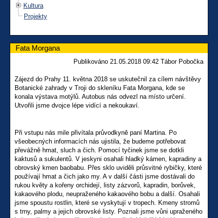
Kultura
Projekty
Fata Morgana
Publikováno 21.05.2018 09:42 Tábor Pobočka
Zájezd do Prahy 11. května 2018 se uskutečnil za cílem návštěvy
Botanické zahrady v Troji do skleníku Fata Morgana, kde se
konala výstava motýlů. Autobus nás odvezl na místo určení.
Utvořili jsme dvojce lépe vidící a nekoukaví.
Při vstupu nás mile přivítala průvodkyně paní Martina. Po
všeobecných informacích nás ujistila, že budeme potřebovat
převážně hmat, sluch a čich. Pomocí tyčinek jsme se dotkli
kaktusů a sukulentů. V jeskyni osahali hladký kámen, kapradiny a
obrovský kmen baobabu. Přes sklo uviděli průsvitné rybičky, které
používají hmat a čich jako my. A v další části jsme dostávali do
rukou květy a kořeny orchidejí, listy zázvorů, kapradin, borůvek,
kakaového plodu, neupraženého kakaového bobu a další. Osahali
jsme spoustu rostlin, které se vyskytují v tropech. Kmeny stromů
s trny, palmy a jejich obrovské listy. Poznali jsme vůni upraženého