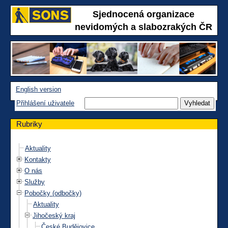
Sjednocená organizace
nevidomých a slabozrakých ČR
English version
Přihlášení uživatele
Rubriky
Aktuality
Kontakty
O nás
Služby
Pobočky (odbočky)
Aktuality
Jihočeský kraj
České Budějovice