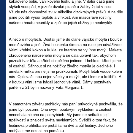
kakaového bobu, vanilkového lusku a jiné. V další části jsme
slyšeli vodopád, v jezeře divoké piraně a žabky žijící v noci.
Všude nás doprovázel zvuk několika cizokrajných ptáků. A na těle
jsme pocítili vyšší teplotu a vlhkost. Ani masožravé rostliny
našemu hmatu neunikly a způsob jejich obživy je neobvyklý.
A něco o motýlech. Dostali jsme do dlaně vajíčko motýla i bource
morušového a jiné. Živá housenka šimrala na ruce jen odvážlivce.
Velmi křehký kokon a kukla, ze kterého se vylíhne motýl. Maketa
zkrouceného narozeného motýla se dala upravit tak, abychom
poznali tvar těla a křídel dospělého jedince. I hebkost křídel jsme
si osahali. Sáhnout si na nožičky živého motýla je ojedinělé. I
umělá krmítka pro ně jsme prozkoumali. Motýli létali všude kolem
nás. Opilovači jsou nejen včelky a motýli, ale i lemur a kolibřík. A
v koutku vůní jsme hádali jednotlivé vůně. Dámy poznávaly
parfém z 21 bylin nazvaný Fata Morgana 1.
V samotném závěru prohlídky nás paní průvodkyně pochválila, že
jsme byli pozorní. Ona svým poutavým výkladem a znalostí
nenechala nikoho na pochybách. My jsme se setkali s její
trpělivostí a znalostí světa nevidomých. Svědčí o tom fakt, že
hodinová prohlídka se protáhla na dvě a půl hodiny. Jednoho
motýla jsme dostali na památku.