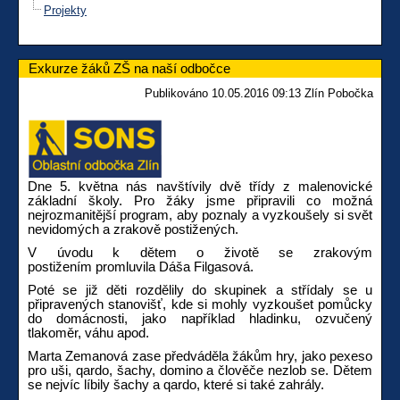
Projekty
Exkurze žáků ZŠ na naší odbočce
Publikováno 10.05.2016 09:13 Zlín Pobočka
Dne 5. května nás navštívily dvě třídy z malenovické
základní školy. Pro žáky jsme připravili co možná
nejrozmanitější program, aby poznaly a vyzkoušely si svět
nevidomých a zrakově postižených.
V úvodu k dětem o životě se zrakovým
postižením promluvila Dáša Filgasová.
Poté se již děti rozdělily do skupinek a střídaly se u
připravených stanovišť, kde si mohly vyzkoušet pomůcky
do domácnosti, jako například hladinku, ozvučený
tlakoměr, váhu apod.
Marta Zemanová zase předváděla žákům hry, jako pexeso
pro uši, qardo, šachy, domino a člověče nezlob se. Dětem
se nejvíc líbily šachy a qardo, které si také zahrály.