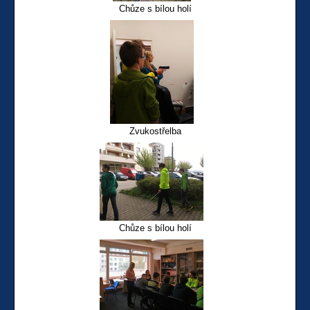
Chůze s bílou holí
Zvukostřelba
Chůze s bílou holí