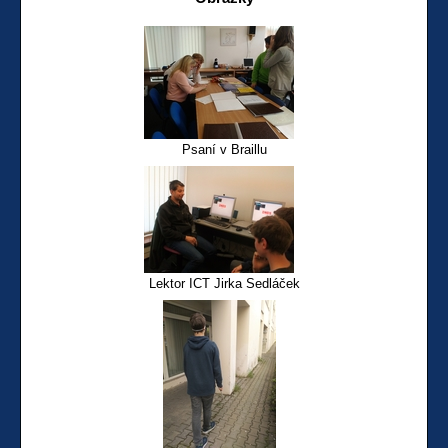
Psaní v Braillu
Lektor ICT Jirka Sedláček