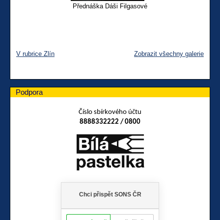
Přednáška Dáši Filgasové
V rubrice Zlín
Zobrazit všechny galerie
Podpora
Číslo sbírkového účtu
8888332222 / 0800