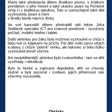
Marta také představila dětem Braillovo písmo, s krátkým
povídáním o jeho historii a také ukázku psaní na Pichtově
stroji či s braillskou tabulkou. Toto si samozřejmě také děti
vyzkoušely, psaní a čtení
v Braillu bavilo nejvíce dívky.
Ve své kanceláři dětem předváděl náš lektor Jirka
Sedláček speciální ICT pro zrakově postižené - ozvučený
počítač, mobilní telefon i tablet.
Další aktivitou pro žáky byla možnost vyzkoušet si chůzi s
bílou holí (s klapkami na očích). Pár dětí mělo zprvu strach
a obavy z chůze "potmě" venku, ale nakonec si bílou hůlku
vyzkoušeli téměř všichni.
Asi neojoblíbenější aktivitou byla zvukostřelba - tam se děti
vystřídaly i několikrát.
Bylo to hezké a zajímavé dopoledne, děti se chovaly
slušně a byly pozorné i zvídavé, jejich přítomnost nás
všechny rozveselila.
Obrázky