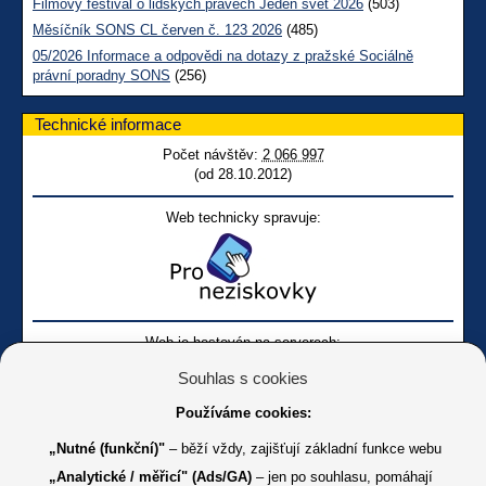
Filmový festival o lidských právech Jeden svět 2026
(503)
Měsíčník SONS CL červen č. 123 2026
(485)
05/2026 Informace a odpovědi na dotazy z pražské Sociálně
právní poradny SONS
(256)
Technické informace
Počet návštěv:
2 066 997
(od 28.10.2012)
Web technicky spravuje:
Web je hostován na serverech:
Souhlas s cookies
Používáme cookies:
„Nutné (funkční)"
– běží vždy, zajišťují základní funkce webu
„Analytické / měřicí" (Ads/GA)
– jen po souhlasu, pomáhají