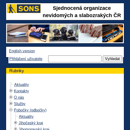
Sjednocená organizace
nevidomých a slabozrakých ČR
English version
Přihlášení uživatele
Rubriky
Aktuality
Kontakty
O nás
Služby
Pobočky (odbočky)
Aktuality
Jihočeský kraj
Jihomoravský kraj