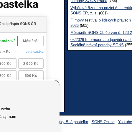
poradny SONS Praha
(734)
Výběrové řízení na pozici Asistent/
SONS ČR, z. s.
(601)
Filmový festival o lidských právech
2026
(503)
Měsíčník SONS CL červen č. 123 
05/2026 Informace a odpovědi na d
Sociálně právní poradny SONS
(255
e webu
áhají nám
Facebook SONS
Facebook sbírky Bílá pastelka
SONS Online
Youtub