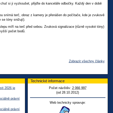
huť si ji vyzkoušet, přijďte do kanceláře odbočky. Každý den v době
ou snímá terč, obraz z kamery je přenášen do počítače, kde je zvukově
 se tóny snižují).
poslepu míří na terč před sebou. Zvuková signalizace (různě vysoké tóny)
jvyšší počet bodů.
Zobrazit všechny články
Technické informace
sti 2026 je
Počet návštěv:
2 066 997
(od 28.10.2012)
ciálně právní
Web technicky spravuje:
ciálně právní