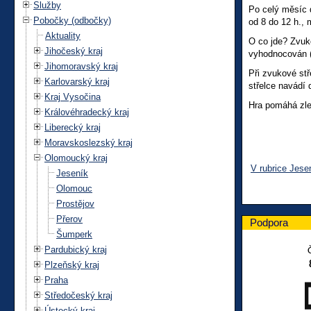
Služby
Po celý měsíc 
Pobočky (odbočky)
od 8 do 12 h., 
Aktuality
O co jde? Zvuk
Jihočeský kraj
vyhodnocován (p
Jihomoravský kraj
Při zvukové stř
Karlovarský kraj
střelce navádí 
Kraj Vysočina
Hra pomáhá zle
Královéhradecký kraj
Liberecký kraj
Moravskoslezský kraj
Olomoucký kraj
V rubrice Jese
Jeseník
Olomouc
Prostějov
Přerov
Podpora
Šumperk
Pardubický kraj
Plzeňský kraj
Praha
Středočeský kraj
Ústecký kraj