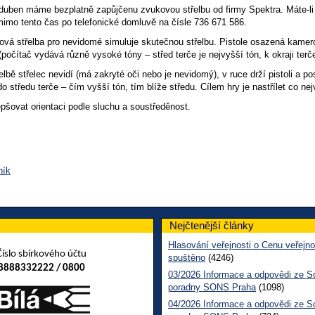
duben máme bezplatně zapůjčenu zvukovou střelbu od firmy Spektra. Máte-li c
mimo tento čas po telefonické domluvě na čísle 736 671 586.
ová střelba pro nevidomé simuluje skutečnou střelbu. Pistole osazená kamer
očítač vydává různě vysoké tóny – střed terče je nejvyšší tón, k okraji terče
elbě střelec nevidí (má zakryté oči nebo je nevidomý), v ruce drží pistoli a 
do středu terče – čím vyšší tón, tím blíže středu. Cílem hry je nastřílet co ne
pšovat orientaci podle sluchu a soustředěnost.
ník
Nejčtenější články
Hlasování veřejnosti o Cenu veřejno
Číslo sbírkového účtu
spuštěno
(4246)
8888332222 / 0800
03/2026 Informace a odpovědi ze So
poradny SONS Praha
(1098)
04/2026 Informace a odpovědi ze So