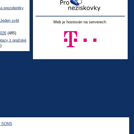
ka prezidentky
 Jeden svět
Web je hostován na serverech:
2026
(485)
otazy z pražské
)
e SONS