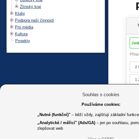
Zlínský kraj
Kluby
Podpora naší činnosti
Pro média
Kultura
Projekty
Souhlas s cookies
Používáme cookies:
„Nutné (funkční)"
– běží vždy, zajišťují základní funkc
„Analytické / měřicí" (Ads/GA)
– jen po souhlasu, pom
zlepšovat web