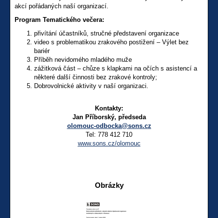
akcí pořádaných naší organizací.
Program Tematického večera:
přivítání účastníků, stručné představení organizace
video s problematikou zrakového postižení – Výlet bez
bariér
Příběh nevidomého mladého muže
zážitková část – chůze s klapkami na očích s asistencí a
některé další činnosti bez zrakové kontroly;
Dobrovolnické aktivity v naší organizaci.
Kontakty:
Jan Příborský, předseda
olomouc-odbocka@sons.cz
Tel: 778 412 710
www.sons.cz/olomouc
Obrázky