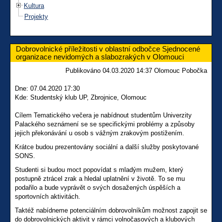
Kultura
Projekty
Dobrovolnické příležitosti v oblastní odbočce Sjednocené
organizace nevidomých a slabozrakých v Olomouci
Publikováno 04.03.2020 14:37 Olomouc Pobočka
Dne: 07.04.2020 17:30
Kde: Studentský klub UP, Zbrojnice, Olomouc
Cílem Tematického večera je nabídnout studentům Univerzity
Palackého seznámení se se specifickými problémy a způsoby
jejich překonávání u osob s vážným zrakovým postižením.
Krátce budou prezentovány sociální a další služby poskytované
SONS.
Studenti si budou moct popovídat s mladým mužem, který
postupně ztrácel zrak a hledal uplatnění v životě. To se mu
podařilo a bude vyprávět o svých dosažených úspěších a
sportovních aktivitách.
Taktéž nabídneme potenciálním dobrovolníkům možnost zapojit se
do dobrovolnických aktivit v rámci volnočasových a klubových