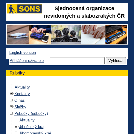
Sjednocená organizace
nevidomých a slabozrakých ČR
English version
Přihlášení uživatele
Rubriky
Aktuality
Kontakty
O nás
Služby
Pobočky (odbočky)
Aktuality
Jihočeský kraj
Jihomoravský kraj