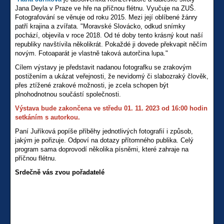
Jana Deyla v Praze ve hře na příčnou flétnu. Vyučuje na ZUŠ.
Fotografování se věnuje od roku 2015. Mezi její oblíbené žánry
patří krajina a zvířata. "Moravské Slovácko, odkud snímky
pochází, objevila v roce 2018. Od té doby tento krásný kout naší
republiky navštívila několikrát. Pokaždé ji dovede překvapit něčím
novým. Fotoaparát je vlastně taková autorčina lupa."
Cílem výstavy je představit nadanou fotografku se zrakovým
postižením a ukázat veřejnosti, že nevidomý či slabozraký člověk,
přes ztížené zrakové možnosti, je zcela schopen být
plnohodnotnou součástí společnosti.
Výstava bude zakončena ve středu 01. 11. 2023 od 16:00 hodin
setkáním s autorkou.
Paní Juříková popíše příběhy jednotlivých fotografií i způsob,
jakým je pořizuje. Odpoví na dotazy přítomného publika. Celý
program sama doprovodí několika písněmi, které zahraje na
příčnou flétnu.
Srdečně vás zvou pořadatelé