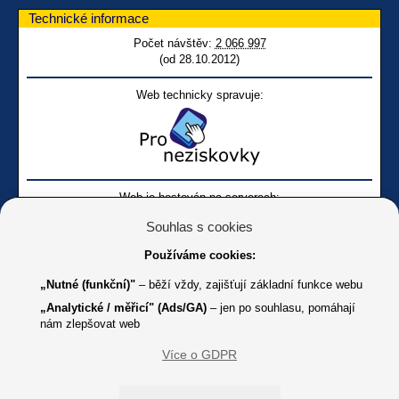
Technické informace
Počet návštěv:
2 066 997
(od 28.10.2012)
Web technicky spravuje:
Web je hostován na serverech:
Souhlas s cookies
Používáme cookies:
„Nutné (funkční)"
– běží vždy, zajišťují základní funkce webu
„Analytické / měřicí" (Ads/GA)
– jen po souhlasu, pomáhají
nám zlepšovat web
Facebook SONS
Facebook sbírky Bílá pastelka
SONS
Více o GDPR
Online
Youtube SONS