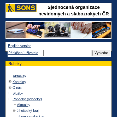
Sjednocená organizace
nevidomých a slabozrakých ČR
English version
Přihlášení uživatele
Rubriky
Aktuality
Kontakty
O nás
Služby
Pobočky (odbočky)
Aktuality
Jihočeský kraj
Jihomoravský kraj