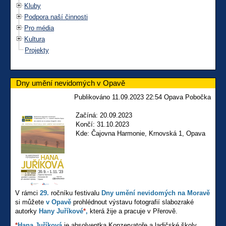
Kluby
Podpora naší činnosti
Pro média
Kultura
Projekty
Dny umění nevidomých v Opavě
Publikováno 11.09.2023 22:54 Opava Pobočka
Začíná: 20.09.2023
Končí: 31.10.2023
Kde: Čajovna Harmonie, Krnovská 1, Opava
V rámci
29.
ročníku festivalu
Dny umění nevidomých na Moravě
si můžete
v Opavě
prohlédnout výstavu fotografií slabozraké
autorky
Hany Juříkové
*
,
která žije a pracuje v Přerově.
*
Hana Juříková
je absolventka Konzervatoře a ladičské školy