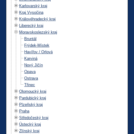
Karlovarský kraj
Kraj Vysočina
Královéhradecký kraj
Liberecký kraj
Moravskoslezský kraj
Bruntál
Frýdek-Místek
Havířov / Orlová
Karviná
Nový Jičín
Opava
Ostrava
Třinec
Olomoucký kraj
Pardubický kraj
Plzeňský kraj
Praha
Středočeský kraj
Ústecký kraj
Zlínský kraj