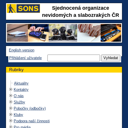
Sjednocená organizace
nevidomých a slabozrakých ČR
English version
Přihlášení uživatele
Rubriky
Aktuality
Kontakty
O nás
Služby
Pobočky (odbočky)
Kluby
Podpora naší činnosti
Pro média