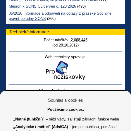
Měsíčník SONS CL červen č. 123 2026
(493)
05/2026 Informace a odpovědi na dotazy z pražské Sociálně
právní poradny SONS
(260)
Technické informace
Počet návštěv:
2 068 445
(od 28.10.2012)
Web technicky spravuje:
Web je hostován na serverech:
Souhlas s cookies
Používáme cookies:
„Nutné (funkční)"
– běží vždy, zajišťují základní funkce webu
„Analytické / měřicí" (Ads/GA)
– jen po souhlasu, pomáhají