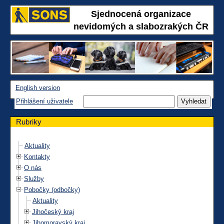
Sjednocená organizace
nevidomých a slabozrakých ČR
English version
Přihlášení uživatele
Rubriky
Aktuality
Kontakty
O nás
Služby
Pobočky (odbočky)
Aktuality
Jihočeský kraj
Jihomoravský kraj