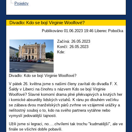
Projekty
Divadlo: Kdo se bojí Virginie Woolfové?
Publikováno 01.06.2023 19:46 Liberec Pobočka
Začíná: 26.05.2023
Končí: 26.05.2023
Kde:
Divadlo: Kdo se bojí Virginie Woolfové?
V pátek 26. května jsme s našimi členy zavítali do divadla F. X.
Šaldy v Liberci na činohru s názvem Kdo se bojí Virginie
Woolfové? Slavné komorní drama plné překvapivých a krutých her
i komické absurdity lidských vztahů. K ránu po dlouhém večírku
se zábava dvou manželských párů zvrhne ve vzájemné urážky a
nelítostný souboj o to, kdo na svého partnera vytáhne nebo
vymyslí jedovatější tajnosti.
Užili jsme si legraci, no.....chvílemi tak trochu "kudrnatější", ale ve
finále se všichni dobře pobavili.