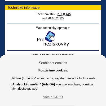
Technické informace
Počet návštěv:
2 068 445
(od 28.10.2012)
Web technicky spravuje:
Web je hostován na serverech:
Souhlas s cookies
Používáme cookies:
„Nutné (funkční)"
– běží vždy, zajišťují základní funkce webu
„Analytické / měřicí" (Ads/GA)
– jen po souhlasu, pomáhají
nám zlepšovat web
Facebook SONS
Facebook sbírky Bílá pastelka
SONS
Více o GDPR
Online
Youtube SONS