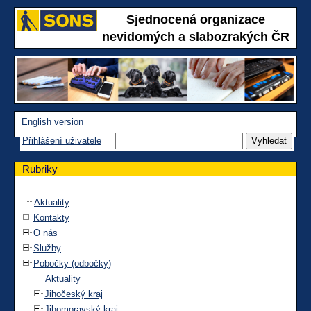
Sjednocená organizace
nevidomých a slabozrakých ČR
English version
Přihlášení uživatele
Rubriky
Aktuality
Kontakty
O nás
Služby
Pobočky (odbočky)
Aktuality
Jihočeský kraj
Jihomoravský kraj