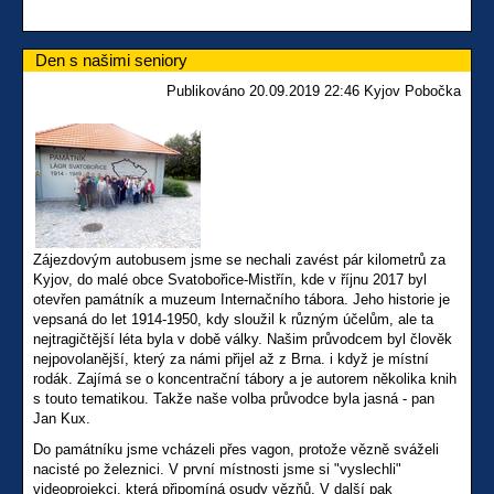
Den s našimi seniory
Publikováno 20.09.2019 22:46 Kyjov Pobočka
Zájezdovým autobusem jsme se nechali zavést pár kilometrů za
Kyjov, do malé obce Svatobořice-Mistřín, kde v říjnu 2017 byl
otevřen památník a muzeum Internačního tábora. Jeho historie je
vepsaná do let 1914-1950, kdy sloužil k různým účelům, ale ta
nejtragičtější léta byla v době války. Našim průvodcem byl člověk
nejpovolanější, který za námi přijel až z Brna. i když je místní
rodák. Zajímá se o koncentrační tábory a je autorem několika knih
s touto tematikou. Takže naše volba průvodce byla jasná - pan
Jan Kux.
Do památníku jsme vcházeli přes vagon, protože vězně sváželi
nacisté po železnici. V první místnosti jsme si "vyslechli"
videoprojekci, která připomíná osudy vězňů. V další pak