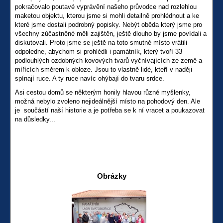
pokračovalo poutavé vyprávění našeho průvodce nad rozlehlou
maketou objektu, kterou jsme si mohli detailně prohlédnout a ke
které jsme dostali podrobný popisky. Nebýt oběda který jsme pro
všechny zúčastněné měli zajištěn, ještě dlouho by jsme povídali a
diskutovali. Proto jsme se ještě na toto smutné místo vrátili
odpoledne, abychom si prohlédli i památník, který tvoří 33
podlouhlých ozdobných kovových tvarů vyčnívajících ze země a
mířících směrem k obloze. Jsou to vlastně lidé, kteří v naději
spínají ruce. A ty ruce navíc ohýbají do tvaru srdce.
Asi cestou domů se některým honily hlavou různé myšlenky,
možná nebylo zvoleno nejideálnější místo na pohodový den. Ale
je součástí naší historie a je potřeba se k ní vracet a poukazovat
na důsledky...
Obrázky