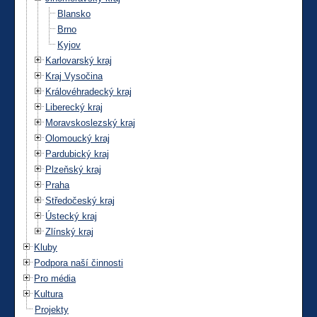
Blansko
Brno
Kyjov
Karlovarský kraj
Kraj Vysočina
Královéhradecký kraj
Liberecký kraj
Moravskoslezský kraj
Olomoucký kraj
Pardubický kraj
Plzeňský kraj
Praha
Středočeský kraj
Ústecký kraj
Zlínský kraj
Kluby
Podpora naší činnosti
Pro média
Kultura
Projekty