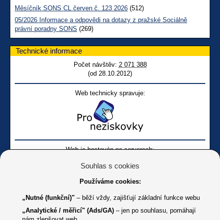
Měsíčník SONS CL červen č. 123 2026
(512)
05/2026 Informace a odpovědi na dotazy z pražské Sociálně
právní poradny SONS
(269)
Technické informace
Počet návštěv:
2 071 388
(od 28.10.2012)
Web technicky spravuje:
Web je hostován na serverech:
Souhlas s cookies
Používáme cookies:
„Nutné (funkční)"
– běží vždy, zajišťují základní funkce webu
„Analytické / měřicí" (Ads/GA)
– jen po souhlasu, pomáhají
nám zlepšovat web