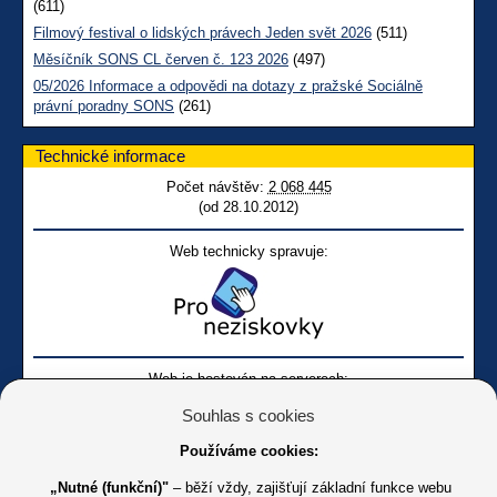
(611)
Filmový festival o lidských právech Jeden svět 2026
(511)
Měsíčník SONS CL červen č. 123 2026
(497)
05/2026 Informace a odpovědi na dotazy z pražské Sociálně
právní poradny SONS
(261)
Technické informace
Počet návštěv:
2 068 445
(od 28.10.2012)
Web technicky spravuje:
Web je hostován na serverech:
Souhlas s cookies
Používáme cookies:
„Nutné (funkční)"
– běží vždy, zajišťují základní funkce webu