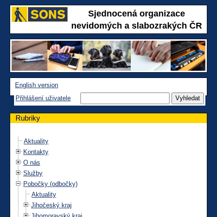
Sjednocená organizace
nevidomých a slabozrakých ČR
English version
Přihlášení uživatele
Rubriky
Aktuality
Kontakty
O nás
Služby
Pobočky (odbočky)
Aktuality
Jihočeský kraj
Jihomoravský kraj