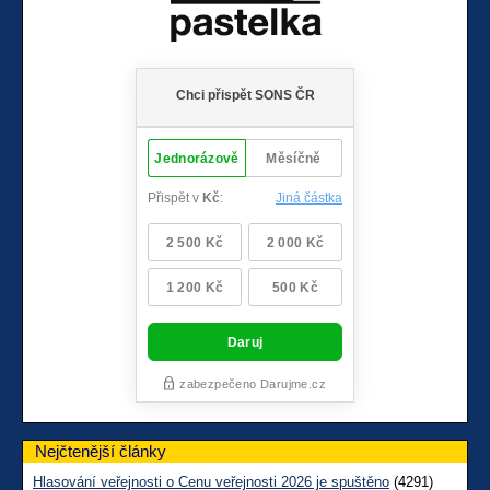
Nejčtenější články
Hlasování veřejnosti o Cenu veřejnosti 2026 je spuštěno
(4291)