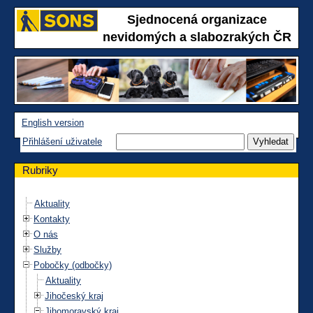
Sjednocená organizace
nevidomých a slabozrakých ČR
English version
Přihlášení uživatele
Rubriky
Aktuality
Kontakty
O nás
Služby
Pobočky (odbočky)
Aktuality
Jihočeský kraj
Jihomoravský kraj