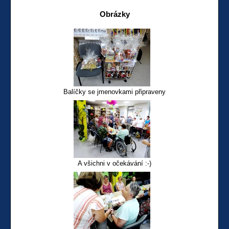
Obrázky
Balíčky se jmenovkami připraveny
A všichni v očekávání :-)