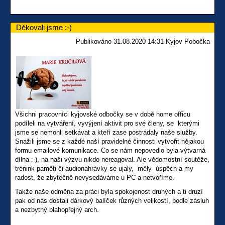
Děkovali jsme :-)
Publikováno 31.08.2020 14:31 Kyjov Pobočka
Všichni pracovníci kyjovské odbočky se v době home officu
podíleli na vytváření, vyvýjení aktivit pro své členy, se kterými
jsme se nemohli setkávat a kteří zase postrádaly naše služby.
Snažili jsme se z každé naší pravidelné činnosti vytvořit nějakou
formu emailové komunikace. Co se nám nepovedlo byla výtvarná
dílna :-), na naši výzvu nikdo nereagoval. Ale vědomostní soutěže,
trénink paměti či audionahrávky se ujaly, měly úspěch a my
radost, že zbytečně nevysedáváme u PC a netvoříme.
Takže naše odměna za práci byla spokojenost druhých a ti druzí
pak od nás dostali dárkový balíček různých velikostí, podle zásluh
a nezbytný blahopřejný arch.