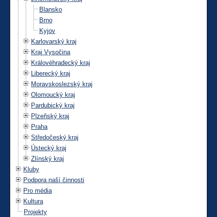
Blansko
Brno
Kyjov
Karlovarský kraj
Kraj Vysočina
Královéhradecký kraj
Liberecký kraj
Moravskoslezský kraj
Olomoucký kraj
Pardubický kraj
Plzeňský kraj
Praha
Středočeský kraj
Ústecký kraj
Zlínský kraj
Kluby
Podpora naší činnosti
Pro média
Kultura
Projekty