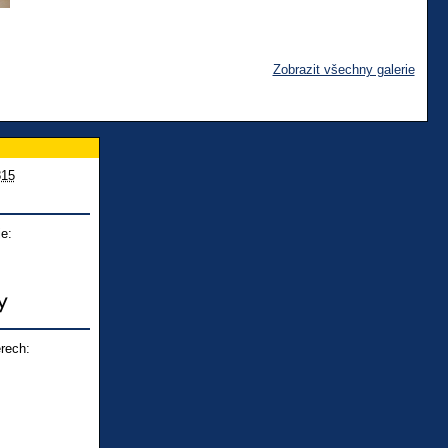
Zobrazit všechny galerie
815
e:
rech: