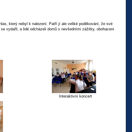
las, který nebyl k nalezení. Patří jí ale veliké poděkování, že své
 se vydařil, a lidé odcházeli domů s nevšedními zážitky, obohaceni
Interaktivní koncert