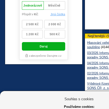
Nejčtenější č
Hlasování veřej
spuštěno
(4144
03/2026 Inform
poradny SONS
04/2026 Inform
poradny SONS
02/2026 Inform
poradny SONS
Výběrové řízení
SONS ČR, z. s
Pomozte nám zl
zrakovým posti
Souhlas s cookies
(563)
Používáme cookies:
Filmový festiva