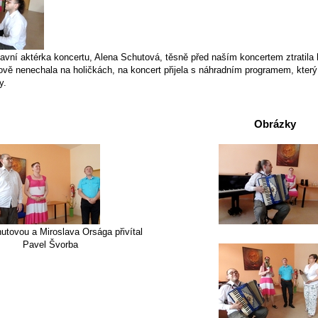
hlavní aktérka koncertu, Alena Schutová, těsně před naším koncertem ztratila h
ově nenechala na holičkách, na koncert přijela s náhradním programem, který
y.
Obrázky
utovou a Miroslava Orsága přivítal
Pavel Švorba