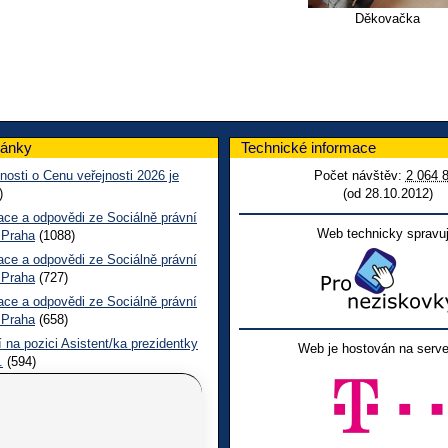
Děkovačka
lánky
Technické informace
nosti o Cenu veřejnosti 2026 je
Počet návštěv:
2 064 
)
(od 28.10.2012)
ace a odpovědi ze Sociálně právní
Web technicky spravuj
 Praha
(1088)
ace a odpovědi ze Sociálně právní
 Praha
(727)
ace a odpovědi ze Sociálně právní
 Praha
(658)
 na pozici Asistent/ka prezidentky
Web je hostován na serve
.
(594)
epšit služby pro osoby se
žením – vyplňte prosím dotazník
l o lidských právech Jeden svět