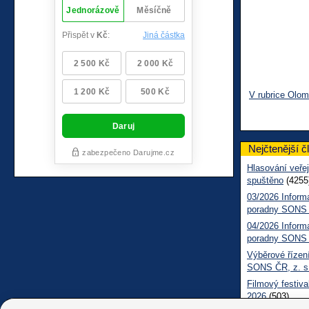
V rubrice Olo
Nejčtenější č
Hlasování veřej
spuštěno
(4255
03/2026 Inform
poradny SONS
04/2026 Inform
poradny SONS
Výběrové řízení
SONS ČR, z. s
Filmový festiva
2026
(503)