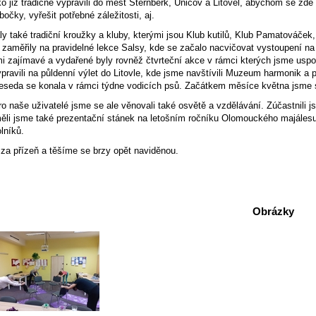
o již tradičně vypravili do měst Šternberk, Uničov a Litovel, abychom se zde
bočky, vyřešit potřebné záležitosti, aj.
y také tradiční kroužky a kluby, kterými jsou Klub kutilů, Klub Pamatováček,
 zaměřily na pravidelné lekce Salsy, kde se začalo nacvičovat vystoupení n
i zajímavé a vydařené byly rovněž čtvrteční akce v rámci kterých jsme uspořá
pravili na půldenní výlet do Litovle, kde jsme navštívili Muzeum harmonik 
eseda se konala v rámci týdne vodicích psů. Začátkem měsíce května jsme s
ro naše uživatelé jsme se ale věnovali také osvětě a vzdělávání. Zúčastnili
ěli jsme také prezentační stánek na letošním ročníku Olomouckého majáles
lníků.
a přízeň a těšíme se brzy opět naviděnou.
Obrázky