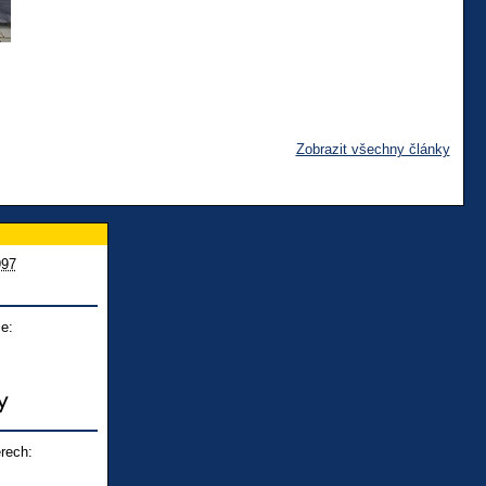
Zobrazit všechny články
997
e:
rech: