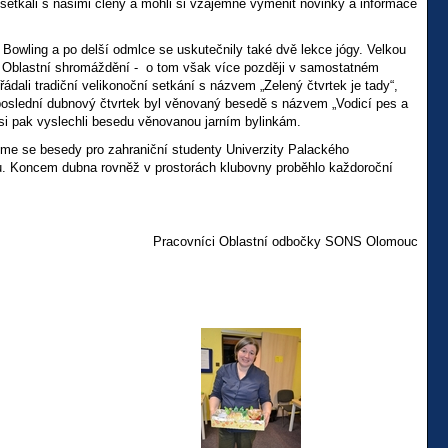
 setkali s našimi členy a mohli si vzájemně vyměnit novinky a informace
 Bowling a po delší odmlce se uskutečnily také dvě lekce jógy. Velkou
a Oblastní shromáždění - o tom však více později v samostatném
dali tradiční velikonoční setkání s názvem „Zelený čtvrtek je tady“,
a poslední dubnový čtvrtek byl věnovaný besedě s názvem „Vodicí pes a
i pak vyslechli besedu věnovanou jarním bylinkám.
 jsme se besedy pro zahraniční studenty Univerzity Palackého
u. Koncem dubna rovněž v prostorách klubovny proběhlo každoroční
Pracovníci Oblastní odbočky SONS Olomouc