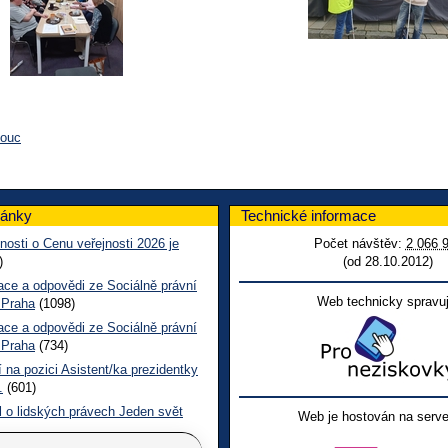
mouc
lánky
Technické informace
nosti o Cenu veřejnosti 2026 je
Počet návštěv:
2 066 
)
(od 28.10.2012)
ace a odpovědi ze Sociálně právní
Web technicky spravuj
 Praha
(1098)
ace a odpovědi ze Sociálně právní
 Praha
(734)
 na pozici Asistent/ka prezidentky
.
(601)
l o lidských právech Jeden svět
Web je hostován na serve