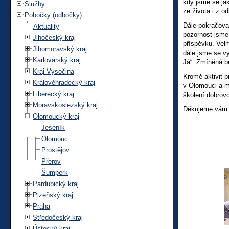
kdy jsme se jak
Služby
ze života i z od
Pobočky (odbočky)
Dále pokračoval
Aktuality
pozornost jsme
Jihočeský kraj
příspěvku. Velm
Jihomoravský kraj
dále jsme se vy
Karlovarský kraj
Já“. Zmíněná b
Kraj Vysočina
Kromě aktivit p
Královéhradecký kraj
v Olomouci a m
Liberecký kraj
školení dobrovo
Moravskoslezský kraj
Děkujeme vám z
Olomoucký kraj
Jeseník
Olomouc
Prostějov
Přerov
Šumperk
Pardubický kraj
Plzeňský kraj
Praha
Středočeský kraj
Ústecký kraj