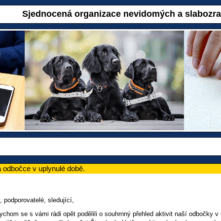
Sjednocená organizace nevidomých a slabozr
a odbočce v uplynulé době.
 podporovatelé, sledující,
ychom se s vámi rádi opět podělili o souhrnný přehled aktivit naší odbočky 