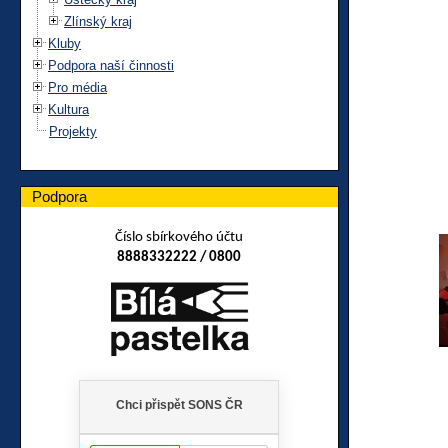
Zlínský kraj
Kluby
Podpora naší činnosti
Pro média
Kultura
Projekty
Podpora
Číslo sbírkového účtu
8888332222 / 0800