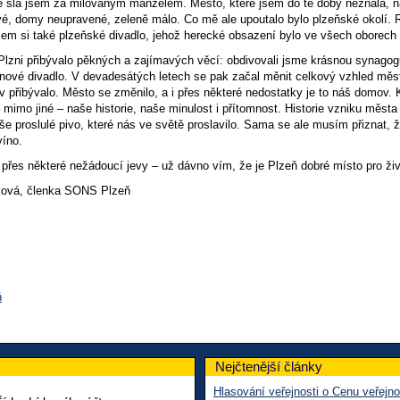
e šla jsem za milovaným manželem. Město, které jsem do té doby neznala, na
ivé, domy neupravené, zeleně málo. Co mě ale upoutalo bylo plzeňské okolí
jsem si také plzeňské divadlo, jehož herecké obsazení bylo ve všech oborech
 Plzni přibývalo pěkných a zajímavých věcí: obdivovali jsme krásnou synago
 nové divadlo. V devadesátých letech se pak začal měnit celkový vzhled měst
 přibývalo. Město se změnilo, a i přes některé nedostatky je to náš domov. 
 mimo jiné – naše historie, naše minulost i přítomnost. Historie vzniku měs
še proslulé pivo, které nás ve světě proslavilo. Sama se ale musím přiznat, ž
víno.
a přes některé nežádoucí jevy – už dávno vím, že je Plzeň dobré místo pro živ
ková, členka SONS Plzeň
ň
Nejčtenější články
Hlasování veřejnosti o Cenu veřejno