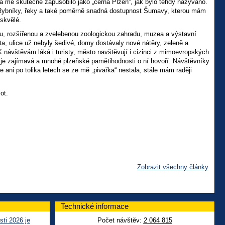
 mě skutečně zapůsobilo jako „černá Plzeň“, jak bylo tehdy nazýváno.
. Rybníky, řeky a také poměrně snadná dostupnost Šumavy, kterou mám
 skvělé.
gu, rozšířenou a zvelebenou zoologickou zahradu, muzea a výstavní
a, ulice už nebyly šedivé, domy dostávaly nové nátěry, zeleně a
K návštěvám láká i turisty, město navštěvují i cizinci z mimoevropských
ta je zajímavá a mnohé plzeňské pamětihodnosti o ní hovoří. Návštěvníky
e ani po tolika letech se ze mě „pivařka“ nestala, stále mám raději
ot.
Zobrazit všechny články
Technické informace
sti 2026 je
Počet návštěv:
2 064 815