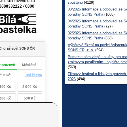
Číslo sbírkového účtu
spuštěno
(4129)
8888332222 / 0800
03/2026 Informace a odpovědi ze So
poradny SONS Praha
(1088)
04/2026 Informace a odpovědi ze So
poradny SONS Praha
(727)
02/2026 Informace a odpovědi ze So
poradny SONS Praha
(658)
Výběrové řízení na pozici Asistent/
SONS ČR, z. s.
(594)
Pomozte nám zlepšit služby pro os
zrakovým postižením – vyplňte pro
(563)
Filmový festival o lidských právech
2026
(494)