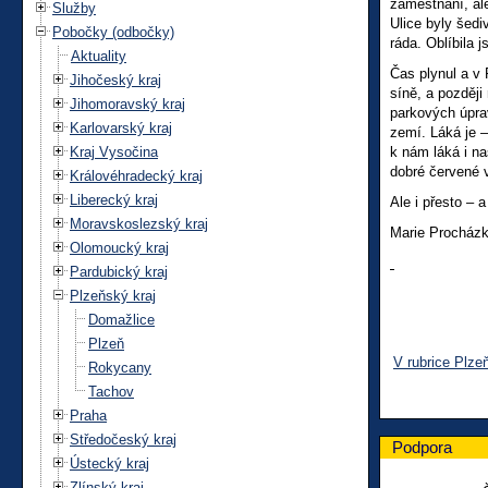
zaměstnání, al
Služby
Ulice byly šed
Pobočky (odbočky)
ráda. Oblíbila 
Aktuality
Čas plynul a v
Jihočeský kraj
síně, a později
Jihomoravský kraj
parkových úprav
Karlovarský kraj
zemí. Láká je –
Kraj Vysočina
k nám láká i na
dobré červené 
Královéhradecký kraj
Liberecký kraj
Ale i přesto – 
Moravskoslezský kraj
Marie Procház
Olomoucký kraj
Pardubický kraj
Plzeňský kraj
Domažlice
Plzeň
V rubrice Plze
Rokycany
Tachov
Praha
Středočeský kraj
Podpora
Ústecký kraj
Zlínský kraj