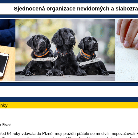
Sjednocená organizace nevidomých a slabozr
enky
 život
ed 64 roky vdávala do Plzně, moji pražští přátelé se mi divili, nepovažovali