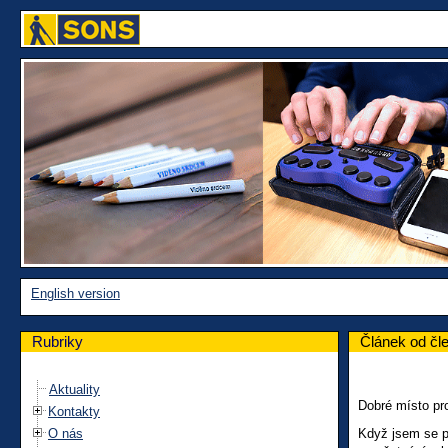
English version
Rubriky
Článek od čl
Aktuality
Dobré místo pro
Kontakty
O nás
Když jsem se př