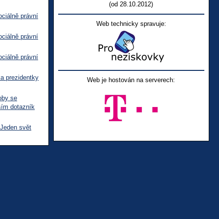
(od 28.10.2012)
ciálně právní
Web technicky spravuje:
ciálně právní
ciálně právní
ka prezidentky
Web je hostován na serverech:
oby se
sím dotazník
 Jeden svět