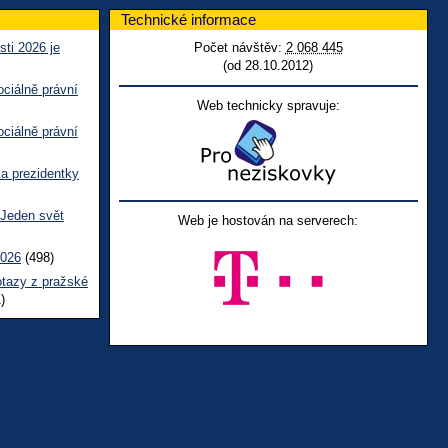
Technické informace
sti 2026 je
Počet návštěv:
2 068 445
(od 28.10.2012)
ciálně právní
Web technicky spravuje:
ciálně právní
ka prezidentky
 Jeden svět
Web je hostován na serverech:
2026
(498)
otazy z pražské
)