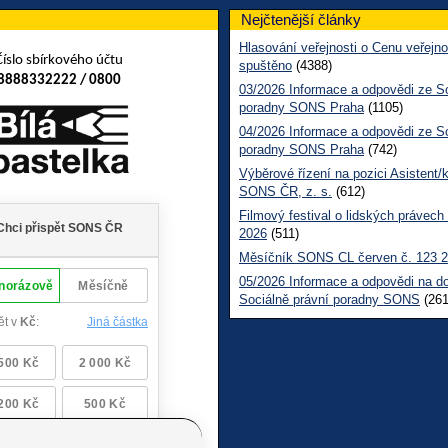
Nejčtenější články
Hlasování veřejnosti o Cenu veřejno
Číslo sbírkového účtu
spuštěno
(4388)
8888332222 / 0800
03/2026 Informace a odpovědi ze So
poradny SONS Praha
(1105)
04/2026 Informace a odpovědi ze So
poradny SONS Praha
(742)
Výběrové řízení na pozici Asistent/
SONS ČR, z. s.
(612)
Filmový festival o lidských právech
2026
(511)
Měsíčník SONS CL červen č. 123 
05/2026 Informace a odpovědi na d
Sociálně právní poradny SONS
(261