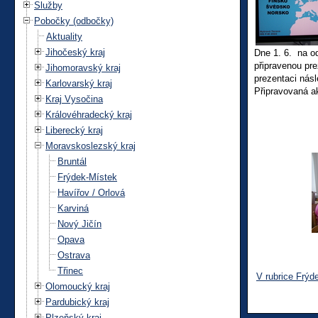
Služby
Pobočky (odbočky)
Aktuality
Jihočeský kraj
Dne 1. 6. na o
připravenou pr
Jihomoravský kraj
prezentaci nás
Karlovarský kraj
Připravovaná ak
Kraj Vysočina
Královéhradecký kraj
Liberecký kraj
Moravskoslezský kraj
Bruntál
Frýdek-Místek
Havířov / Orlová
Karviná
Nový Jičín
Opava
Ostrava
Třinec
V rubrice Frýd
Olomoucký kraj
Pardubický kraj
Plzeňský kraj