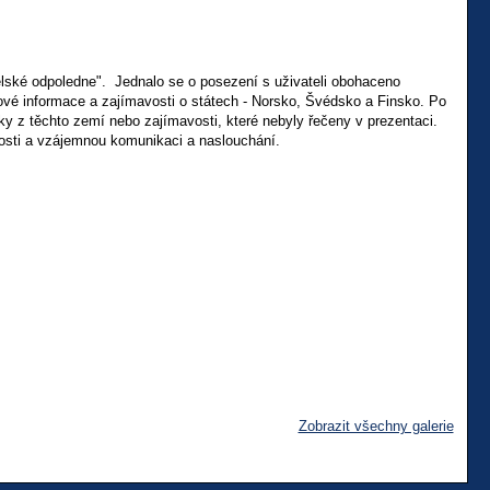
lské odpoledne". Jednalo se o posezení s uživateli obohaceno
ové informace a zajímavosti o státech - Norsko, Švédsko a Finsko. Po
y z těchto zemí nebo zajímavosti, které nebyly řečeny v prezentaci.
alosti a vzájemnou komunikaci a naslouchání.
Zobrazit všechny galerie