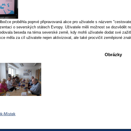
dbočce proběhla poprvé připravovaná akce pro uživatele s názvem "cestovate
ezentaci o severských státech Evropy. Uživatele měli možnost se dozvědět n
ledovala beseda na téma severské země, kdy mohli uživatele dodat své zažitk
ce měla za cíl uživatele nejen aktivizovat, ale také procvičit zeměpisné zn
Obrázky
ek-Místek