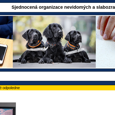
Sjednocená organizace nevidomých a slabozr
é odpoledne