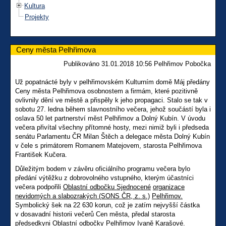
Kultura
Projekty
Ceny města Pelhřimova
Publikováno 31.01.2018 10:56 Pelhřimov Pobočka
Už popatnácté byly v pelhřimovském Kulturním domě Máj předány
Ceny města Pelhřimova osobnostem a firmám, které pozitivně
ovlivnily dění ve městě a přispěly k jeho propagaci. Stalo se tak v
sobotu 27. ledna během slavnostního večera, jehož součástí byla i
oslava 50 let partnerství měst Pelhřimov a Dolný Kubín. V úvodu
večera přivítal všechny přítomné hosty, mezi nimiž byli i předseda
senátu Parlamentu ČR Milan Štěch a delegace města Dolný Kubín
v čele s primátorem Romanem Matejovem, starosta Pelhřimova
František Kučera.
Důležitým bodem v závěru oficiálního programu večera bylo
předání výtěžku z dobrovolného vstupného, kterým účastníci
večera podpořili
Oblastní odbočku Sjednocené
organizace
nevidomých a slabozrakých (SONS ČR, z. s.)
Pelhřimov.
Symbolický šek na 22 630 korun, což je zatím nejvyšší částka
v dosavadní historii večerů Cen města, předal starosta
předsedkyni Oblastní odbočky Pelhřimov Ivaně Karašové.