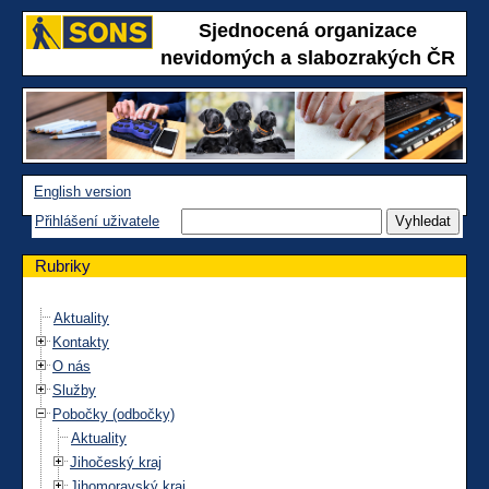
Sjednocená organizace
nevidomých a slabozrakých ČR
English version
Přihlášení uživatele
Rubriky
Aktuality
Kontakty
O nás
Služby
Pobočky (odbočky)
Aktuality
Jihočeský kraj
Jihomoravský kraj