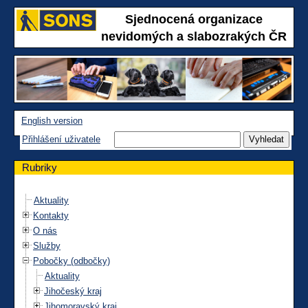
Sjednocená organizace
nevidomých a slabozrakých ČR
English version
Přihlášení uživatele
Rubriky
Aktuality
Kontakty
O nás
Služby
Pobočky (odbočky)
Aktuality
Jihočeský kraj
Jihomoravský kraj