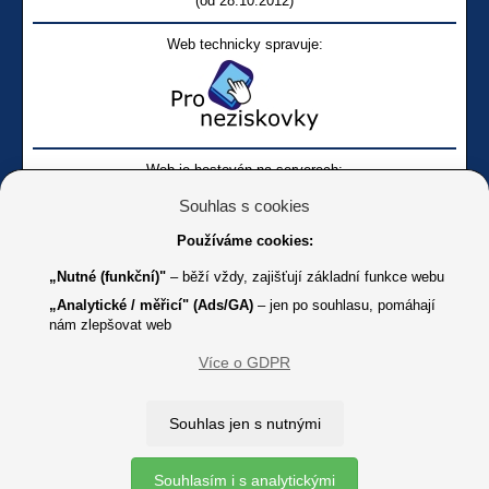
(od 28.10.2012)
Web technicky spravuje:
Web je hostován na serverech:
Souhlas s cookies
Používáme cookies:
„Nutné (funkční)"
– běží vždy, zajišťují základní funkce webu
„Analytické / měřicí" (Ads/GA)
– jen po souhlasu, pomáhají
nám zlepšovat web
Facebook SONS
Facebook sbírky Bílá pastelka
SONS
Více o GDPR
Online
Youtube SONS
K jakémukoliv užití textů a obrázků uvedených na tomto serveru je
Souhlas jen s nutnými
třeba souhlas provozovatele.
Copyright © 2012 - 2026 SONS ČR, z. s.
Souhlasím i s analytickými
Ochrana osobních údajů (GDPR)