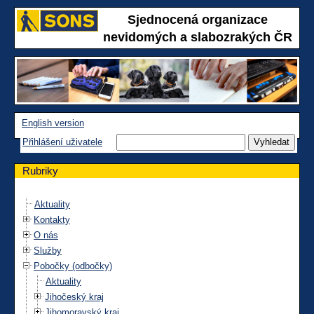
Sjednocená organizace
nevidomých a slabozrakých ČR
English version
Přihlášení uživatele
Rubriky
Aktuality
Kontakty
O nás
Služby
Pobočky (odbočky)
Aktuality
Jihočeský kraj
Jihomoravský kraj