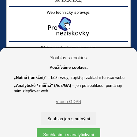
(od 28.10.2012)
Web technicky spravuje:
Web je hostován na serverech:
Souhlas s cookies
Používáme cookies:
„Nutné (funkční)"
– běží vždy, zajišťují základní funkce webu
„Analytické / měřicí" (Ads/GA)
– jen po souhlasu, pomáhají
nám zlepšovat web
Facebook SONS
Facebook sbírky Bílá pastelka
SONS
Více o GDPR
Online
Youtube SONS
K jakémukoliv užití textů a obrázků uvedených na tomto serveru je
Souhlas jen s nutnými
třeba souhlas provozovatele.
Copyright © 2012 - 2026 SONS ČR, z. s.
Souhlasím i s analytickými
Ochrana osobních údajů (GDPR)