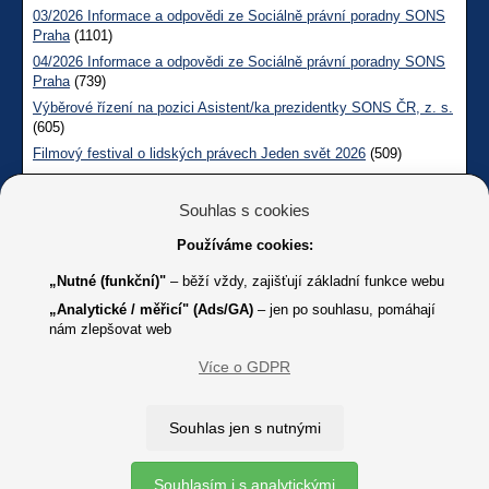
03/2026 Informace a odpovědi ze Sociálně právní poradny SONS
Praha
(1101)
04/2026 Informace a odpovědi ze Sociálně právní poradny SONS
Praha
(739)
Výběrové řízení na pozici Asistent/ka prezidentky SONS ČR, z. s.
(605)
Filmový festival o lidských právech Jeden svět 2026
(509)
Měsíčník SONS CL červen č. 123 2026
(492)
05/2026 Informace a odpovědi na dotazy z pražské Sociálně
Souhlas s cookies
právní poradny SONS
(259)
Používáme cookies:
Technické informace
„Nutné (funkční)"
– běží vždy, zajišťují základní funkce webu
Počet návštěv:
2 068 445
„Analytické / měřicí" (Ads/GA)
– jen po souhlasu, pomáhají
(od 28.10.2012)
nám zlepšovat web
Více o GDPR
Web technicky spravuje:
Souhlas jen s nutnými
Souhlasím i s analytickými