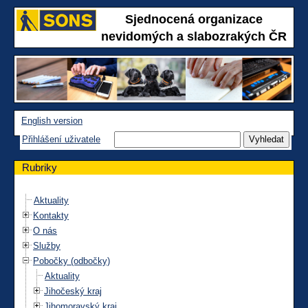
Sjednocená organizace
nevidomých a slabozrakých ČR
English version
Přihlášení uživatele
Rubriky
Aktuality
Kontakty
O nás
Služby
Pobočky (odbočky)
Aktuality
Jihočeský kraj
Jihomoravský kraj