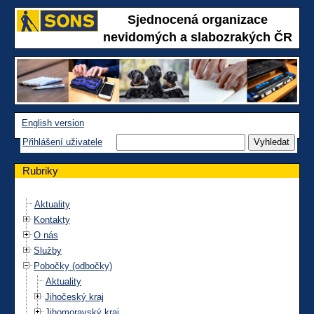
Sjednocená organizace
nevidomých a slabozrakých ČR
English version
Přihlášení uživatele
Rubriky
Aktuality
Kontakty
O nás
Služby
Pobočky (odbočky)
Aktuality
Jihočeský kraj
Jihomoravský kraj