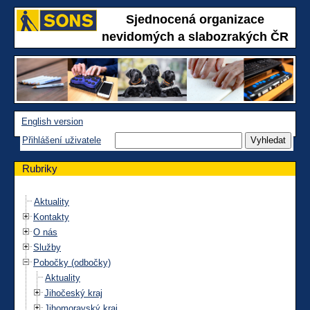
Sjednocená organizace
nevidomých a slabozrakých ČR
English version
Přihlášení uživatele
Rubriky
Aktuality
Kontakty
O nás
Služby
Pobočky (odbočky)
Aktuality
Jihočeský kraj
Jihomoravský kraj