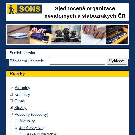
Sjednocená organizace
nevidomých a slabozrakých ČR
English version
Přihlášení uživatele
Rubriky
Aktuality
Kontakty
O nás
Služby
Pobočky (odbočky)
Aktuality
Jihočeský kraj
České Budějovice