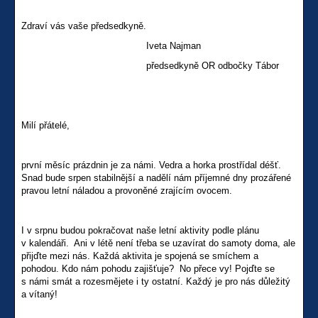
Zdraví vás vaše předsedkyně.
Iveta Najman
předsedkyně OR odbočky Tábor
Milí přátelé,
první měsíc prázdnin je za námi. Vedra a horka prostřídal déšť.
Snad bude srpen stabilnější a nadělí nám příjemné dny prozářené
pravou letní náladou a provoněné zrajícím ovocem.
I v srpnu budou pokračovat naše letní aktivity podle plánu
v kalendáři. Ani v létě není třeba se uzavírat do samoty doma, ale
přijďte mezi nás. Každá aktivita je spojená se smíchem a
pohodou. Kdo nám pohodu zajišťuje? No přece vy! Pojďte se
s námi smát a rozesmějete i ty ostatní. Každý je pro nás důležitý
a vítaný!