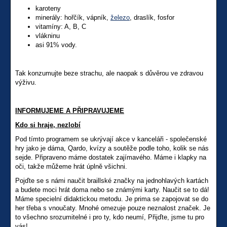
karoteny
minerály: hořčík, vápník,
železo
, draslík, fosfor
vitamíny: A, B, C
vlákninu
asi 91% vody.
Tak konzumujte beze strachu, ale naopak s důvěrou ve zdravou
výživu.
INFORMUJEME A PŘIPRAVUJEME
Kdo si hraje, nezlobí
Pod tímto programem se ukrývají akce v kanceláři - společenské
hry jako je dáma, Qardo, kvízy a soutěže podle toho, kolik se nás
sejde. Připraveno máme dostatek zajímavého. Máme i klapky na
oči, takže můžeme hrát úplně všichni.
Pojďte se s námi naučit braillské značky na jednohlavých kartách
a budete moci hrát doma nebo se známými karty. Naučit se to dá!
Máme specielní didaktickou metodu. Je prima se zapojovat se do
her třeba s vnoučaty. Mnohé omezuje pouze neznalost značek. Je
to všechno srozumitelné i pro ty, kdo neumí, Přijďte, jsme tu pro
vás!