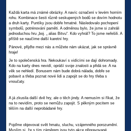
Každá karta má známé obrázky. A navíc označení v levém horním
rohu. Kombinace šesti různě seskupených bodů se dovím hodnotu
a druh karty. Puntíky jsou dobře hmatné. Následovalo pochopení
symbolů, potrénování paměti. A odměnou bylo, že jsme si zahráli
jednoduchou hru „boj. „ alias Bitvu“. Kdo vyhrál? To jsme neřešili. A
příště se naučíme další karetní hry.
Pánové, přijďte mezi nás a můžete nám ukázat, jak se správně
hraje!
Je to společenská hra. Nekoukaví s vidícími se dají dohromady.
Kdo na karty dnes nevidí, opráší svoje znalosti a přidá se. A na
věk se nehledí. Bonusem nám bude dobrá nálada, dobře se
pobavit a třeba poznat nové lidi a zapojit se do hry třeba s
vnoučaty.
A já zkusila další dvě hry, ale o těch jindy. A nemusím si říkat, že
na to nevidím, proto se nemůžu zapojit. S pěkným pocitem se
těším na další neprobádané hry.
Pojďme objevovat svět hmatu, sluchu, vzájemného porozumění.
Myslím si, že s tím záměrem jsou tyto akce připravované.