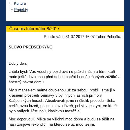
Kultura
Projekty
Časopis Informátor 8/2017
Publikováno 31.07.2017 16:07 Tábor Pobočka
SLOVO PŘEDSEDKYNĚ
Dobrý den,
chtěla bych Vás všechny pozdravit i o prázdninách a těm, kteří
máte ještě dovolenou před sebou popřát hodně krásných zážitků a
šťastný návrat domů.
My s manželem máme dovolenou už za sebou, prožili jsme jí v
krásném prostředí Šumavy v bylinných lázních přímo v
Kašperských horách. Absolvovali jsme i několik procedur, třeba
perličkovou lázeň, priessnitzovu lázeň, pobyt v jeskyni, ve které
bylo stálých 13stupnů, klasickou masáž aj.
Moc doporučuji. Mějte se všichni moc dobře a budu se těšit na
naší zářijové rekondici, na kterou se už moc těším.