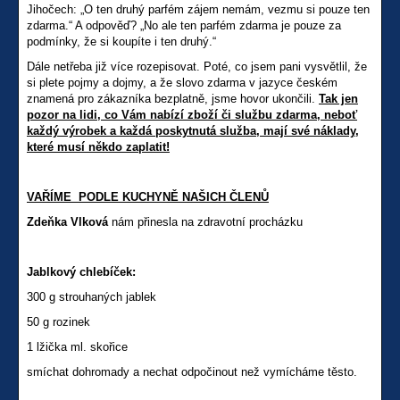
Jihočech: „O ten druhý parfém zájem nemám, vezmu si pouze ten
zdarma.“ A odpověď? „No ale ten parfém zdarma je pouze za
podmínky, že si koupíte i ten druhý.“
Dále netřeba již více rozepisovat. Poté, co jsem pani vysvětlil, že
si plete pojmy a dojmy, a že slovo zdarma v jazyce českém
znamená pro zákazníka bezplatně, jsme hovor ukončili.
Tak jen
pozor na lidi, co Vám nabízí zboží či službu zdarma, neboť
každý výrobek a každá poskytnutá služba, mají své náklady,
které musí někdo zaplatit!
VAŘÍME PODLE KUCHYNĚ NAŠICH ČLENŮ
Zdeňka Vlková
nám přinesla na zdravotní procházku
Jablkový chlebíček:
300 g strouhaných jablek
50 g rozinek
1 lžička ml. skořice
smíchat dohromady a nechat odpočinout než vymícháme těsto.