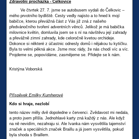
Zdravotní procházka - Čelkovice
Ve čtvrtek 27. 7. jsme se autobusem vydali do Čelkovic –
mého prvotního bydliště. Cesty vedly najisto a to hned k mojí
babičce, kterou převážná část z Vás již zná z našeho
předvánočního tvoření adventních věnců. Jelikož je má babička
milovnice květin, domluvila jsem se s ní na návštěvu její zahrady
a převážně zimní zahrady, kde celoročně kvetou orchideje.
Dokonce si některé z účastnic odnesly domů i nějakou tu kytičku.
Byla to velmi pěkná akce. Jsme moc rády, že nás chodí víc a víc.
Projdeme se, popovídáme, zasmějeme se. Přidejte se k nám.
Kristýna Voborská
Příspěvek Emilky Kumherové
Kdo si hraje, nezlobí
tento název měly dvě dopoledne v červenci. Zvědavost mi nedala,
a proto jsem přišla. Jednohlavé karty zná každý z nás. Ale když
na ně nevidím, nezahraju si. Ale Ivanka nám vysvětlila tajemství
značek a speciálních značek Braillu a já jsem vysvětlila, pokud
byla shoda s Braillem.