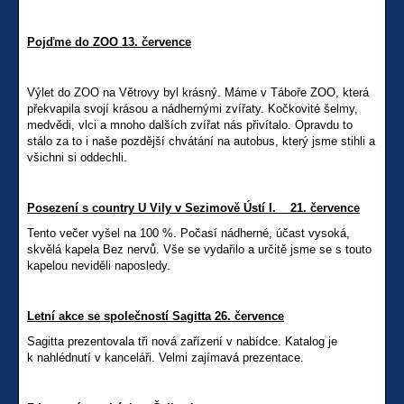
Pojďme do ZOO 13. července
Výlet do ZOO na Větrovy byl krásný. Máme v Táboře ZOO, která
překvapila svojí krásou a nádhernými zvířaty. Kočkovité šelmy,
medvědi, vlci a mnoho dalších zvířat nás přivítalo. Opravdu to
stálo za to i naše pozdější chvátání na autobus, který jsme stihli a
všichni si oddechli.
Posezení s country U Vily v Sezimově Ústí I. 21. července
Tento večer vyšel na 100 %. Počasí nádherné, účast vysoká,
skvělá kapela Bez nervů. Vše se vydařilo a určitě jsme se s touto
kapelou neviděli naposledy.
Letní akce se společností Sagitta 26. července
Sagitta prezentovala tři nová zařízení v nabídce. Katalog je
k nahlédnutí v kanceláři. Velmi zajímavá prezentace.