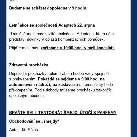
Budeme se scházet dopoledne v 9 hodin.
Letní akce se společností Adaptech 22. srpna
Tradičně mezi nás zavítá společnost Adaptech, která nám
představí novinky v oblasti kompenzačních pomůcek.
Přijďte mezi nás,
začínáme v 10:00 hod. v naší kanceláři.
Zdravotní procházky
Dopolední procházky kolem Tábora budou vždy spojené
s překvapením.
Pokaždé se sejdeme v 9:00 hod. na
autobusovém nádraží, na zastávce
a cíl procházky bude
překvapením. Podle dohody můžeme procházku zakončit
společným obědem.
BRAŇTE SE!!! TENTOKRÁT ŠMEJDI ÚTOČÍ S PARFÉMY
Obchodování se „šmejdy“
Autor: Jiří Sálus