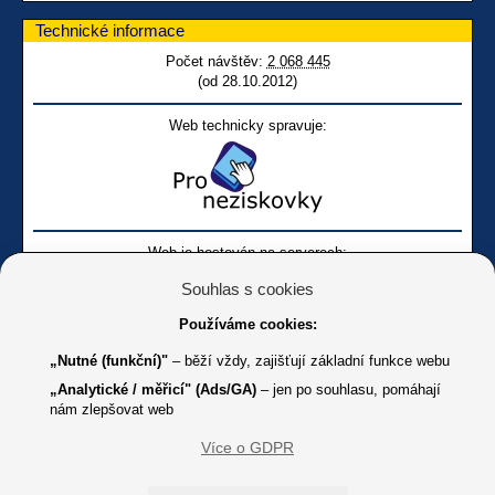
Technické informace
Počet návštěv:
2 068 445
(od 28.10.2012)
Web technicky spravuje:
Web je hostován na serverech:
Souhlas s cookies
Používáme cookies:
„Nutné (funkční)"
– běží vždy, zajišťují základní funkce webu
„Analytické / měřicí" (Ads/GA)
– jen po souhlasu, pomáhají
nám zlepšovat web
Facebook SONS
Facebook sbírky Bílá pastelka
SONS
Více o GDPR
Online
Youtube SONS