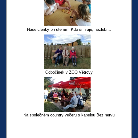
Naše členky při úterním Kdo si hraje, nezlobí...
Odpočinek v ZOO Větrovy
Na společném country večeru s kapelou Bez nervů