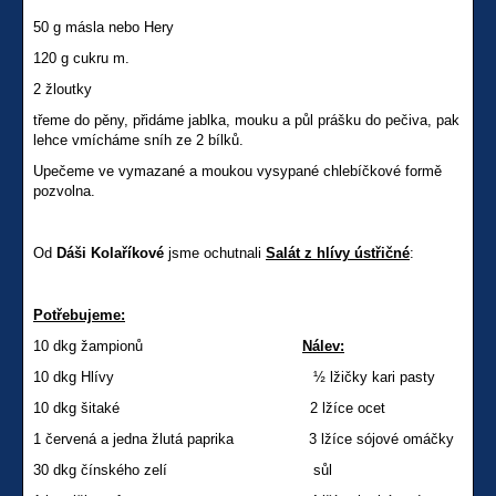
50 g másla nebo Hery
120 g cukru m.
2 žloutky
třeme do pěny, přidáme jablka, mouku a půl prášku do pečiva, pak
lehce vmícháme sníh ze 2 bílků.
Upečeme ve vymazané a moukou vysypané chlebíčkové formě
pozvolna.
Od
Dáši
Kolaříkové
jsme ochutnali
Salát z hlívy ústřičné
:
Potřebujeme:
10 dkg žampionů
Nálev:
10 dkg Hlívy ½ lžičky kari pasty
10 dkg šitaké 2 lžíce ocet
1 červená a jedna žlutá paprika 3 lžíce sójové omáčky
30 dkg čínského zelí sůl