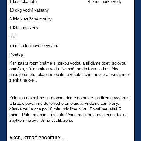
1 kostička tofu 4 lžíce horké vody
10 dkg vodní kaštany
5 lžic kukuřičné mouky
1 lžíce maizeny
olej
75 ml zeleninového vývaru
Postup:
Kari pastu rozmícháme s horkou vodou a přidáme ocet, sojovou
omáčku, sůl a horkou vodu. Namočíme do toho na kostičky
nakrájené tofu, okapané obalíme v kukuřičné mouce a osmažíme
zlehka na oleji.
Zeleninu nakrájíme na drobno, dáme do hrnce, podlijeme vývarem
a krátce povaříme do lehkého změknutí. Přidáme žampiony,
čínské zelí a cca po 10 min. přidáme hlívu. Povaříme ještě 5
minut. Pak smícháme i s kukuřičnou moukou a maizenou, tofu a
zbytkem nálevu. Jíme vychlazené.
AKCE, KTERÉ PROBĚHLY …