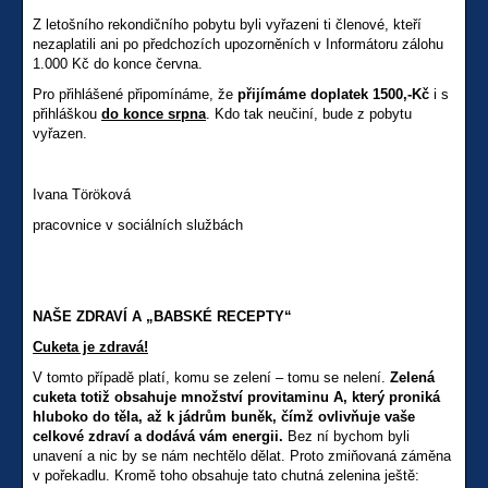
Z letošního rekondičního pobytu byli vyřazeni ti členové, kteří
nezaplatili ani po předchozích upozorněních v Informátoru zálohu
1.000 Kč do konce června.
Pro přihlášené připomínáme, že
přijímáme doplatek 1500,-Kč
i s
přihláškou
do konce srpna
. Kdo tak neučiní, bude z pobytu
vyřazen.
Ivana Töröková
pracovnice v sociálních službách
NAŠE ZDRAVÍ A „BABSKÉ RECEPTY“
Cuketa je zdravá!
V tomto případě platí, komu se zelení – tomu se nelení.
Zelená
cuketa totiž obsahuje množství provitaminu A, který proniká
hluboko do těla, až k jádrům buněk, čímž ovlivňuje vaše
celkové zdraví a dodává vám energii.
Bez ní bychom byli
unavení a nic by se nám nechtělo dělat. Proto zmiňovaná záměna
v pořekadlu. Kromě toho obsahuje tato chutná zelenina ještě: