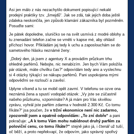
Asi jen málo z nás nezachytilo dokument popisující nekalé
prodejní praktiky tzv. „šmejdů“. Jak se zdá, tak jejich doba ještě
zdaleka neskončila, jen způsob klamání zákazníka byl pozměněn.
Posuďte sami:
Je pátek dopoledne, sluníčko se na svět usmívá z modré oblohy a
tu znenadání telefon začne se vrněti v kapse mé, aby ohlásil
příchozí hovor. Přikládám jej tedy k uchu a zaposlouchám se do
sametového hlásku neznámé ženy:
„Dobrý den, já jsem z agentury X a provádím průzkum trhu
ohledně parfémů. Nebojte, nic nenabízím. Jen bych Vám položila
pár otázek, máte chvilku čas?“ odpovídám tedy ano a vyslechnu
si 4 otázky týkající se nákupu parfémů. Pani uspokojena mými
odpověďmi se rozloučí a zavěsí.
Uplyne víkend a tu se mobil opět zavrní. V telefonu se ozve ona
neznámá žena a spustí vodopád otázek: „Vy jste se zúčastnil
našeho průzkumu, vzpomínáte? A já mám pro Vás skvělou
zprávu, vyhrál jste parfém zdarma v hodnotě 2.300 Kč. Co tomu
říkáte?“ jsa poučen, že
v tržní ekonomice není nic zadarmo,
zpozorněl jsem a opatrně odpovídám: „To zní dobře“
a pani
pokračuje:
„A k tomu Vám mohu nabídnout druhý parfém za
poloviční cenu, co tomu říkáte?“
stejně jako já, i čtenář už tuší,
oč běží, a proto nepřekvapí, že odpovím, jako správný spořivý