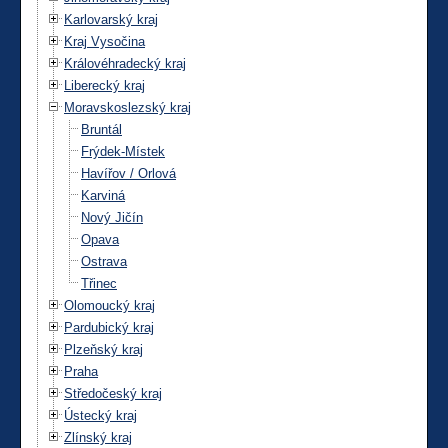
Karlovarský kraj
Kraj Vysočina
Královéhradecký kraj
Liberecký kraj
Moravskoslezský kraj
Bruntál
Frýdek-Místek
Havířov / Orlová
Karviná
Nový Jičín
Opava
Ostrava
Třinec
Olomoucký kraj
Pardubický kraj
Plzeňský kraj
Praha
Středočeský kraj
Ústecký kraj
Zlínský kraj