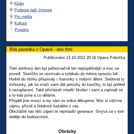
Kluby
Podpora naší činnosti
Pro média
Kultura
Projekty
Bílá pastelka v Opavě - den třetí
Publikováno 13.10.2022 20:16 Opava Pobočka
Třetí sbírkový den byl jednoznačně ten nejúspěšnější a moc se
povedl. Sluníčko se usmívalo a vylákalo do města spoustu lidí.
Hodně do sbírky přispívaly i maminky s malými dětmi. Sledovat ty
mrňousky, jak se snaží sami dát penízky do kasičky, to byl pohled
k nezaplacení. Také přicházeli mladší školáci i sami a zajímali se
o to kdo jsme a co děláme.
Přispěli jste mnozí a my vám ze srdce děkujeme. Moc si vážíme
zájmu, přízně a štědrosti každého z vás.
Obvzláště nás těší zájem té nejmladší generace. Skrývá se v tom
neděje do budoucnosti.
Obrázky