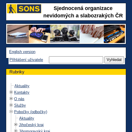
Sjednocená organizace
nevidomých a slabozrakých ČR
English version
Přihlášení uživatele
Rubriky
Aktuality
Kontakty
O nás
Služby
Pobočky (odbočky)
Aktuality
Jihočeský kraj
Jihomoravský kraj